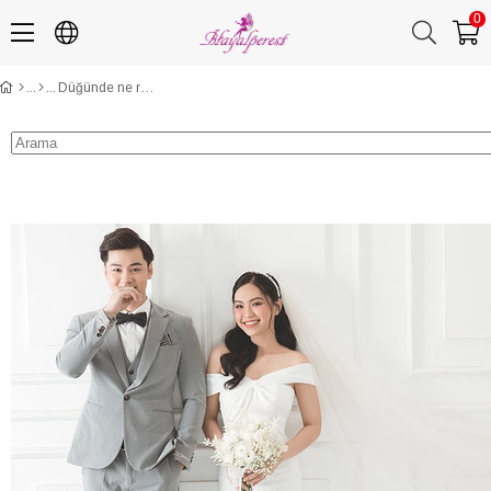
0
Düğünde ne renk giyilmez?