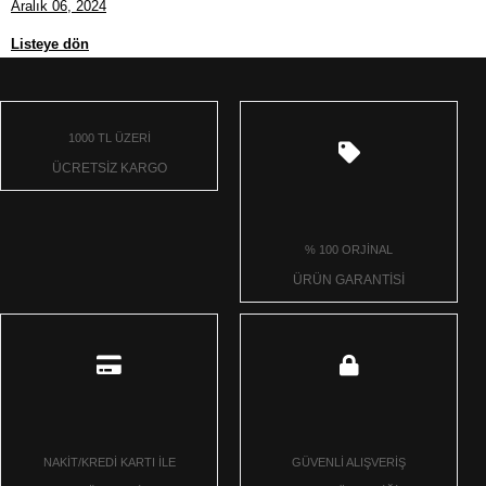
Aralık 06, 2024
Listeye dön
1000 TL ÜZERİ
ÜCRETSİZ KARGO
% 100 ORJİNAL
ÜRÜN GARANTİSİ
NAKİT/KREDİ KARTI İLE
GÜVENLİ ALIŞVERİŞ