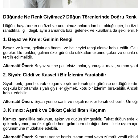
Düğünde Ne Renk Giyilmez? Düğün Törenlerinde Doğru Renk 
Düğün, hayatınızın en özel ve unutulmaz anlarından biri olduğu için, bu öze
rahatlıkla ilgili değil, aynı zamanda bazı gelenek ve kurallarla da şekilleni
1. Beyaz ve Krem: Gelinin Rengi
Beyaz ve krem, gelinin en önemli ve belirleyici rengi olarak kabul edilir. G
gerekir. Bu renkler, gelinin özel gününde dikkatleri üzerine çeker ve onunla 
tercih edilmelidir.
Alternatif Öneri:
Beyaz yerine pastelsiz tonlar, yumuşak mavi, somon ya da 
2. Siyah: Ciddi ve Kasvetli Bir İzlenim Yaratabilir
Siyah renk, genel olarak elegan ve şık bir tercih gibi görünse de düğünlerde k
coşkulu bir ortamda siyah giysiler giymek, kötü bir izlenim bırakabilir. Anca
kabul edebilir.
Alternatif Öneri:
Siyah yerine canlı ve neşeli renkler tercih edilebilir. Örneği
3. Kırmızı: Aşırılık ve Dikkat Çekicilikten Kaçının
Kırmızı, genellikle tutkunun, aşkın ve gücün simgesidir. Fakat düğünlerde kır
çekmek yerine, bu özel günde hem gelin hem de diğer davetlilerle uyum içinde
görünümüne müdahale edebilir.
Alternatif Öneri:
Kırmızı yerine bordo, şarap rengi veya zümrüt yeşili gibi dah