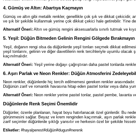
4. Gümüş ve Altın: Abartıya Kaçmayın
Gümüş ve altın gibi metalik renkler, genellikle çok şık ve dikkat çekicidir, 
ve şık bir şekilde kullanmak yerine çok dikkat çekici hale getirebilir. Yine de
Alternatif Öneri:
Altın ve gümüş rengini aksesuarlarla sınırlı tutmak ve kıyafe
5. Yeşil: Düğün Bitmeden Gelinin Rengini Gölgede Bırakmayın
Yeşil, doğanın rengi olsa da düğünlerde yeşil tonları seçmek dikkat edilmesi 
yeşil tonlarını, gelinin ve diğer davetlilerin renk tercihleriyle uyumlu ola
kaçınılmalıdır.
Alternatif Öneri:
Yeşil yerine doğayı çağrıştıran daha pastel tonlarda renkler 
6. Aşırı Parlak ve Neon Renkler: Düğün Atmosferini Zedeleyebil
Neon renkler, düğünlerde hiç tercih edilmemesi gereken renkler arasındadır. P
Düğünün zarif ve romantik havasına hitap eden pastel tonlar veya daha yum
Alternatif Öneri:
Neon renkler yerine pastel tonlar, pastel pembe, lavanta vey
Düğünlerde Renk Seçimi Önemlidir
Düğünler, özenle planlanan, hayat boyu hatırlanacak özel günlerdir. Bu ned
görünmesini sağlar. Beyaz ve krem renginden kaçınmak, aşırı parlak renkle
zarif seçimler düğünlerde şıklığı yansıtır ve herkesin özel bir şekilde hisset
Etiketler:
#hayalperest#düğün#dugun#nerenk