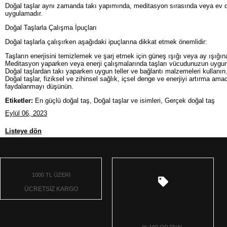
Doğal taşlar aynı zamanda takı yapımında, meditasyon sırasında veya ev dekora
uygulamadır.
Doğal Taşlarla Çalışma İpuçları
Doğal taşlarla çalışırken aşağıdaki ipuçlarına dikkat etmek önemlidir:
Taşların enerjisini temizlemek ve şarj etmek için güneş ışığı veya ay ışığına 
Meditasyon yaparken veya enerji çalışmalarında taşları vücudunuzun uygun bö
Doğal taşlardan takı yaparken uygun teller ve bağlantı malzemeleri kullanın
Doğal taşlar, fiziksel ve zihinsel sağlık, içsel denge ve enerjiyi artırma am
faydalanmayı düşünün.
Etiketler:
En güçlü doğal taş, Doğal taşlar ve isimleri, Gerçek doğal taş
Eylül 06, 2023
Listeye dön
1000 TL ÜZERİ
ÜCRETSİZ KARGO
% 100 ORJİNAL