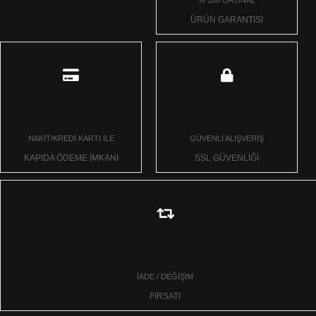
ÜRÜN GARANTİSİ
NAKİT/KREDİ KARTI İLE
GÜVENLİ ALIŞVERİŞ
KAPIDA ÖDEME İMKANI
SSL GÜVENLİĞİ
İADE / DEĞİŞİM
FIRSATI