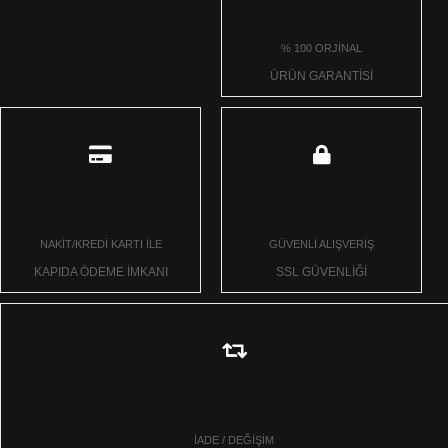
% 100 ORJİNAL
ÜRÜN GARANTİSİ
NAKİT/KREDİ KARTI İLE
GÜVENLİ ALIŞVERİŞ
KAPIDA ÖDEME İMKANI
SSL GÜVENLİĞİ
İADE / DEĞİŞİM