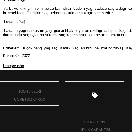
A, B, ve K vitaminlerini bolca barındıran badem yağı sadece saçta değil kaş
bilinmektedir. Özellikle saç uçlarının kırılmaması için tercih edilir.
Lavanta Yağı
Lavanta yağı da susam yağı gibi antibakteriyal bir özelliğe sahiptir. Saçlı
durumunda saç uçlarına sürerek saç kopmalarını önlemekte mümkündür.
Etiketler:
En çok hangi yağ saç uzatır? Saçı en hızlı ne uzatır? Yavaş uzaya
Kasım 02, 2022
Listeye dön
1000 TL ÜZERİ
ÜCRETSİZ KARGO
% 100 ORJİNAL
ÜRÜN GARANTİSİ