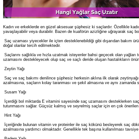
Kadın ve erkeklerde en güzel aksesuar şüphesiz ki saçlardır. Özellikle kad
yavaşlayabilir veya durabilir. Bazen de kuaförün azizliğine uğrayarak saç bo
Saç uzaması yiyecekler ile içten desteklenebildiği gibi dışarıdan bakım ürün
doğal olanlar tercih edilmektedir.
Saçlarını sağlıkla ve hızla uzatmak isteyenler bahsi geçecek olan yağları te
uzamasını destekleyecek olup saç ve saçlı deride oluşan hastalıkların önün
Zeytin Yağı
Saç ve saç bakımı denilince şüphesiz herkesin aklına ilk olarak zeytinyağı
azalmasına, saçların kolay taranması ve şekil almasına ve aynı zamanda sa
Susam Yağı
İçerdiği bol miktarda E vitamini sayesinde saç uzamasını desteklerken saç
tutunmasını sağlar. Güçsüz kalmış ve seyrelmiş saçlar için en çok önerilen y
Hint Yağı
İçeriğinde bulunan vitamin ve proteinler ile saç kökünü besleyerek saç dökü
azalmasına yardımcı olmaktadır. Genellikle tek başına kullanılması tavsiye e
Badem Yağı