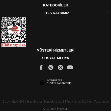
KATEGORİLER
ETBİS KAYDIMIZ
MÜŞTERİ HİZMETLERİ
SOSYAL MEDYA
İNTERNETTE
GÜVENLİ ALIŞVERİŞ
Copyright © 2025 HayalperestBoncuk.com.tr | Tüm Hakları Saklıdır | Tasarım ve
SEO
Daio İnteraktif