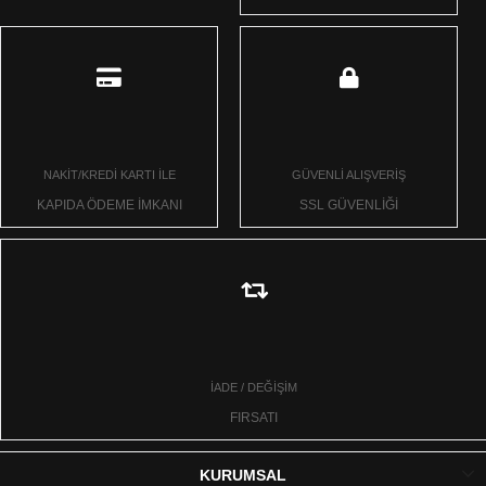
NAKİT/KREDİ KARTI İLE
GÜVENLİ ALIŞVERİŞ
KAPIDA ÖDEME İMKANI
SSL GÜVENLİĞİ
İADE / DEĞİŞİM
FIRSATI
KURUMSAL