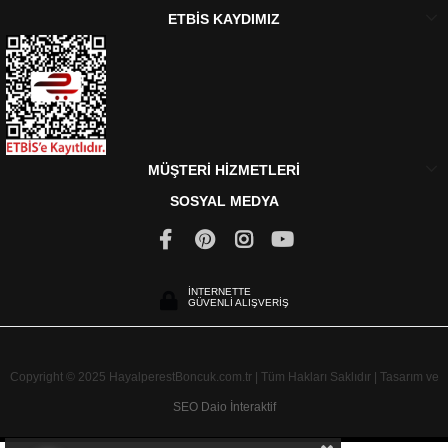
ETBİS KAYDIMIZ
MÜŞTERİ HİZMETLERİ
SOSYAL MEDYA
İNTERNETTE
GÜVENLİ ALIŞVERİŞ
Copyright © 2025 HayalperestBoncuk.com.tr | Tüm Hakları Saklıdır | Tasarım ve
SEO
Daio İnteraktif