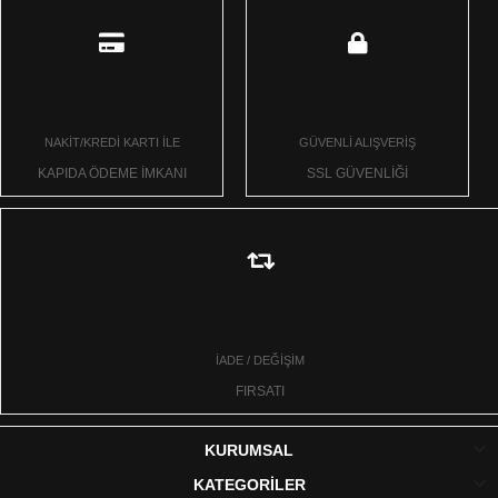
NAKİT/KREDİ KARTI İLE
GÜVENLİ ALIŞVERİŞ
KAPIDA ÖDEME İMKANI
SSL GÜVENLİĞİ
İADE / DEĞİŞİM
FIRSATI
KURUMSAL
KATEGORİLER