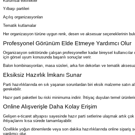
Kurumsal etkinlikler
Yılbaşı partileri
Açılış organizasyonları
Tematik kutlamalar
Her organizasyon türüne uygun renk, desen ve aksesuar seçeneklerinin bulun
Profesyonel Görünüm Elde Etmeye Yardımcı Olur
Organizasyon sektöründe çalışan profesyoneller kadar bireysel kullanıcılar da 
için görsel uyum konusunda başarılı sonuçlar verir.
Balon kombinasyonları, masa süsleri, arka fon dekorları ve tematik aksesuarl
Eksiksiz Hazırlık İmkanı Sunar
Parti hazırlıklarında en sık yaşanan sorunlardan biri eksik malzeme satın 
gerekebilir.
Hazır parti paketleri bu riski minimuma indirir. İhtiyaç duyulan temel ürünler
Online Alışverişle Daha Kolay Erişim
Gelişen e-ticaret altyapısı sayesinde hazır parti setlerine ulaşmak artık çok 
ihtiyaçlarını kısa sürede tamamlayabilir.
Özellikle yoğun dönemlerde veya son dakika hazırlıklarında online sipariş 
yardımcı olur.