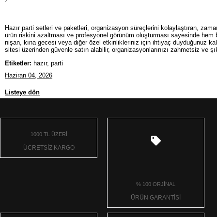
Hazır parti setleri ve paketleri, organizasyon süreçlerini kolaylaştıran, 
ürün riskini azaltması ve profesyonel görünüm oluşturması sayesinde hem bi
nişan, kına gecesi veya diğer özel etkinlikleriniz için ihtiyaç duyduğunuz 
sitesi üzerinden güvenle satın alabilir, organizasyonlarınızı zahmetsiz ve şık 
Etiketler:
hazır, parti
Haziran 04, 2026
Listeye dön
1000 TL ÜZERİ
ÜCRETSİZ KARGO
% 100 ORJİNAL
ÜRÜN GARANTİSİ