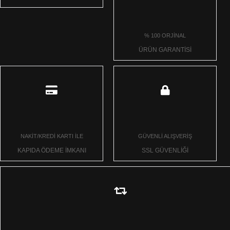
% 100 ORJİNAL
ÜRÜN GARANTİSİ
NAKİT/KREDİ KARTI İLE
GÜVENLİ ALIŞVERİŞ
KAPIDA ÖDEME İMKANI
SSL GÜVENLİĞİ