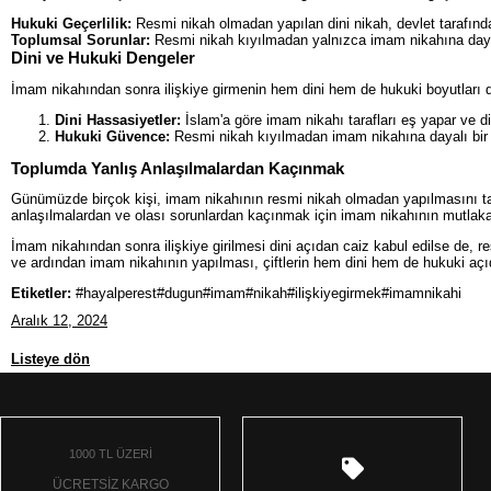
Hukuki Geçerlilik:
Resmi nikah olmadan yapılan dini nikah, devlet tarafında
Toplumsal Sorunlar:
Resmi nikah kıyılmadan yalnızca imam nikahına dayanara
Dini ve Hukuki Dengeler
İmam nikahından sonra ilişkiye girmenin hem dini hem de hukuki boyutları d
Dini Hassasiyetler:
İslam'a göre imam nikahı tarafları eş yapar ve din
Hukuki Güvence:
Resmi nikah kıyılmadan imam nikahına dayalı bir ili
Toplumda Yanlış Anlaşılmalardan Kaçınmak
Günümüzde birçok kişi, imam nikahının resmi nikah olmadan yapılmasını tartı
anlaşılmalardan ve olası sorunlardan kaçınmak için imam nikahının mutlaka
İmam nikahından sonra ilişkiye girilmesi dini açıdan caiz kabul edilse de,
ve ardından imam nikahının yapılması, çiftlerin hem dini hem de hukuki aç
Etiketler:
#hayalperest#dugun#imam#nikah#ilişkiyegirmek#imamnikahi
Aralık 12, 2024
Listeye dön
1000 TL ÜZERİ
ÜCRETSİZ KARGO