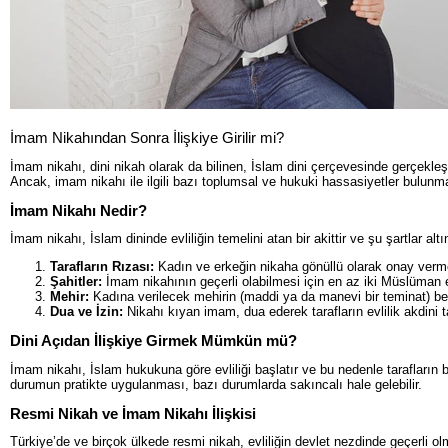
İmam Nikahından Sonra İlişkiye Girilir mi?
İmam nikahı, dini nikah olarak da bilinen, İslam dini çerçevesinde gerçekleşen
Ancak, imam nikahı ile ilgili bazı toplumsal ve hukuki hassasiyetler bulun
İmam Nikahı Nedir?
İmam nikahı, İslam dininde evliliğin temelini atan bir akittir ve şu şartlar altı
Tarafların Rızası:
Kadın ve erkeğin nikaha gönüllü olarak onay verme
Şahitler:
İmam nikahının geçerli olabilmesi için en az iki Müslüman er
Mehir:
Kadına verilecek mehirin (maddi ya da manevi bir teminat) bel
Dua ve İzin:
Nikahı kıyan imam, dua ederek tarafların evlilik akdini 
Dini Açıdan İlişkiye Girmek Mümkün mü?
İmam nikahı, İslam hukukuna göre evliliği başlatır ve bu nedenle tarafların bi
durumun pratikte uygulanması, bazı durumlarda sakıncalı hale gelebilir.
Resmi Nikah ve İmam Nikahı İlişkisi
Türkiye’de ve birçok ülkede resmi nikah, evliliğin devlet nezdinde geçerli o