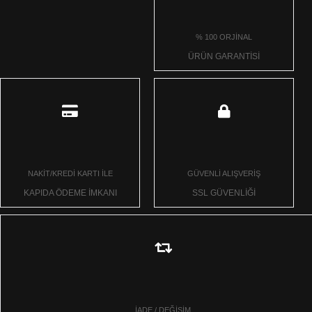
% 100 ORJİNAL
ÜRÜN GARANTİSİ
NAKİT/KREDİ KARTI İLE
GÜVENLİ ALIŞVERİŞ
KAPIDA ÖDEME İMKANI
SSL GÜVENLİĞİ
İADE / DEĞİŞİM