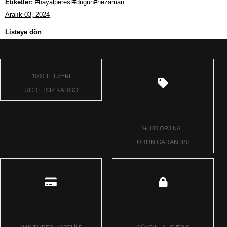
Etiketler:
#hayalperest#düğün#nezaman
Aralık 03, 2024
Listeye dön
1000 TL ÜZERİ
ÜCRETSİZ KARGO
% 100 ORJİNAL
ÜRÜN GARANTİSİ