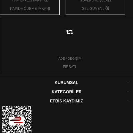
NAKİT/KREDİ KARTI İLE
GÜVENLİ ALIŞVERİŞ
KAPIDA ÖDEME İMKANI
SSL GÜVENLİĞİ
İADE / DEĞİŞİM
FIRSATI
KURUMSAL
KATEGORİLER
ETBİS KAYDIMIZ