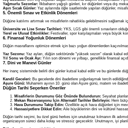
Yağmurlu Sezonlar:
İlkbaharın yağışlı günleri, kır düğünleri veya dış mekan 
Aşırı Sıcak Günler:
Yaz aylarında öğle saatlerinde yapılan düğünler, misafi
5. Önemli Sınav ve Etkinlik Dönemleri
Düğüne katılımı artırmak ve misafirlerin rahatlıkla gelebilmesini sağlamak i
Üniversite ve Lise Sınav Tarihleri:
YKS, LGS gibi önemli sınavların olduğu 
Yerel ve Ulusal Etkinlikler:
Festivaller, spor karşılaşmaları veya büyük kon
6. Finansal Yoğunluk Dönemleri
Düğün masraflarını optimize etmek için bazı yoğun dönemlerden kaçınılması 
Yaz Sezonu:
Yaz ayları, düğün sektöründe "yüksek sezon" olarak kabul edil
Yıl Sonu ve Ocak Ayı:
Yılın son dönemi ve yılbaşı, genellikle finansal açı
7. Dini ve Manevi Günler
Her inanç sisteminde belirli dini günler kutsal kabul edilir ve bu günlerde 
Kandil Geceleri:
Bu gecelerde dini ibadetlere yoğunlaşmak tercih edildiği
Aşure Günü:
Muharrem ayının 10. günü olan Aşure günü, matem ve ibadetle 
Düğün Tarihi Seçerken Öneriler
Misafirlerin Durumunu Göz Önünde Bulundurun:
Seyahat planları
Mekan Rezervasyonu İçin Alternatif Tarihler Belirleyin:
Hem bütçe
Hava Durumunu Takip Edin:
Özellikle açık hava düğünleri için mev
Hassasiyetlere Dikkat Edin:
Aile büyüklerinin dini ve kültürel hassasi
Düğün tarihi seçimi, bu özel günü herkes için unutulmaz kılmanın ilk adımıdır
organizasyon süreci daha kolay ve stressiz geçecektir. Unutmayın, iyi planla