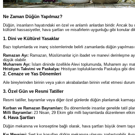
Ne Zaman Düğün Yapılmaz?
Düğün, insanların hayatındaki en özel ve anlamlı anlardan biridir. Ancak bu 
kültürel hassasiyetler, hava şartları ve misafirlerin uygunluğu gibi konular d
1. Dini ve Kültürel Yasaklar
Bazı toplumlarda ve inanç sistemlerinde belirli zamanlarda düğün yapılması
Ramazan Ayı:
Ramazan, Müslümanlar için ibadet ve manevi derinleşme ayıd
düşük olabilir.
Muharrem Ayı:
İslam dininde özellikle Alevi toplumunda, Muharrem ayı mat
Hristiyan Takvimi ve Paskalya:
Hristiyan topluluklarında Paskalya gibi di
2. Cenaze ve Yas Dönemleri
Aile bireylerinden birinin veya yakın akrabalardan birinin vefat etmesi dur
3. Özel Gün ve Resmi Tatiller
Resmi tatiller, bayramlar veya diğer özel günlerde düğün planlamak karmaşaya
Kurban ve Ramazan Bayramları:
Bu dönemlerde insanlar genelde tatil planla
Milli Bayramlar:
23 Nisan, 29 Ekim gibi milli bayramlarda düzenlenen etkinl
4. Hava Şartları
Düğün mekanına ve konseptine bağlı olarak, hava şartları büyük önem taşır.
Kış Mevsimi:
Sert kış koşulları düğün mekanına ulaşımı zorlaştırabilir. Ayrı