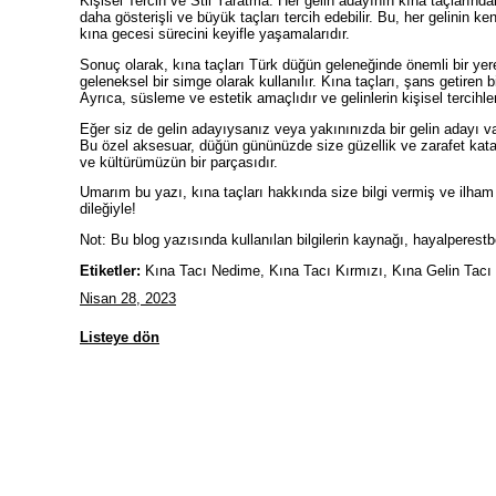
Kişisel Tercih ve Stil Yaratma: Her gelin adayının kına taçlarındaki
daha gösterişli ve büyük taçları tercih edebilir. Bu, her gelinin ke
kına gecesi sürecini keyifle yaşamalarıdır.
Sonuç olarak, kına taçları Türk düğün geleneğinde önemli bir yere
geleneksel bir simge olarak kullanılır. Kına taçları, şans getiren bi
Ayrıca, süsleme ve estetik amaçlıdır ve gelinlerin kişisel tercihler
Eğer siz de gelin adayıysanız veya yakınınızda bir gelin adayı v
Bu özel aksesuar, düğün gününüzde size güzellik ve zarafet kata
ve kültürümüzün bir parçasıdır.
Umarım bu yazı, kına taçları hakkında size bilgi vermiş ve ilham
dileğiyle!
Not: Bu blog yazısında kullanılan bilgilerin kaynağı, hayalperestbon
Etiketler:
Kına Tacı Nedime, Kına Tacı Kırmızı, Kına Gelin Tacı
Nisan 28, 2023
Listeye dön