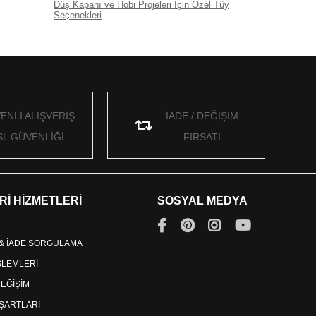
Düş Kapanı ve Hobi Projeleri İçin Özel Tüy
Seçenekleri
ENLİ ALIŞVERİŞ
İADE / DEĞİŞİM
SL GÜVENLİĞİ
FIRSATI
Rİ HİZMETLERİ
SOSYAL MEDYA
 & İADE SORGULAMA
İŞLEMLERİ
DEĞİŞİM
ŞARTLARI