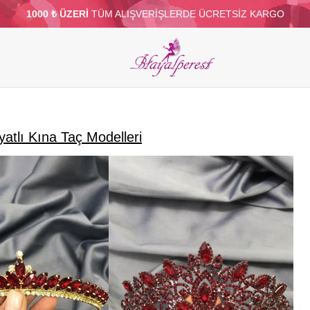
1000 ₺ ÜZERİ
TÜM ALIŞVERİŞLERDE ÜCRETSİZ KARGO
ELERİ
PARTİ VE SÜS MALZEMELERİ
TÜY
BONCUKLAR
TOPTAN
DİĞER
atlı Kına Taç Modelleri