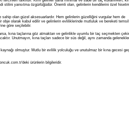
 tercihleri farklıdır. Kimi gelinler daha minimal ve sade bir taç kullanırken, kim
ndi stilini yansıtma özgürlüğüdür. Önemli olan, gelinlerin kendilerini özel hisetm
 sahip olan güzel aksesuarlardır. Hem gelinlerin güzelliğini vurgular hem de
r obje olarak kabul edilir ve gelinlerin evliliklerinde mutluluk ve bereketi temsil
ine göre seçilebilir.
arsa, kına taçlarına göz atmaktan ve gelinlikle uyumlu bir taç seçmekten çek
caktır. Unutmayın, kına taçları sadece bir süs değil, aynı zamanda gelenekle
 kaynağı olmuştur. Mutlu bir evlilik yolculuğu ve unutulmaz bir kına gecesi ge
cuk.com.tr'deki ürünlerin bilgileridir.