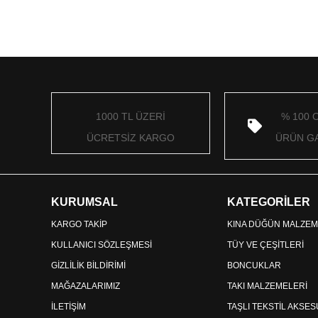
1000 TL ÜZERİ
% 100 
ÜCRETSİZ KARGO
ÜRÜN GA
KURUMSAL
KATEGORİLER
KARGO TAKİP
KINA DÜĞÜN MALZEM
KULLANICI SÖZLEŞMESİ
TÜY VE ÇEŞİTLERİ
GİZLİLİK BİLDİRİMİ
BONCUKLAR
MAĞAZALARIMIZ
TAKI MALZEMELERİ
İLETİŞİM
TAŞLI TEKSTİL AKSE