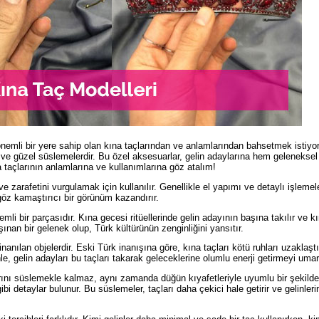
önemli bir yere sahip olan kına taçlarından ve anlamlarından bahsetmek istiyo
rif ve güzel süslemelerdir. Bu özel aksesuarlar, gelin adaylarına hem geleneksel
na taçlarının anlamlarına ve kullanımlarına göz atalım!
ve zarafetini vurgulamak için kullanılır. Genellikle el yapımı ve detaylı işlemel
 göz kamaştırıcı bir görünüm kazandırır.
li bir parçasıdır. Kına gecesi ritüellerinde gelin adayının başına takılır ve k
nan bir gelenek olup, Türk kültürünün zenginliğini yansıtır.
inanılan objelerdir. Eski Türk inanışına göre, kına taçları kötü ruhları uzaklaştı
nle, gelin adayları bu taçları takarak geleceklerine olumlu enerji getirmeyi umar
arını süslemekle kalmaz, aynı zamanda düğün kıyafetleriyle uyumlu bir şekilde
ibi detaylar bulunur. Bu süslemeler, taçları daha çekici hale getirir ve gelinleri