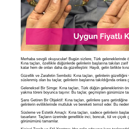
Merhaba sevgili okuyucular! Bugün sizlere, Türk geleneklerinde 
Kına taçları, özellikle düğünlerde gelinlerin başlarına takılan za
katar hem de onları daha da güzelleştirir. Haydi, gelin birlikte kı
Güzellik ve Zarafetin Sembolü: Kına taçları, gelinlerin güzelliğini 
süslenmiş olan bu taçlar, gelinlerin başlarına takıldığında onlara
Geleneksel Bir Simge: Kına taçları, Türk düğün geleneklerinin önem
yakma töreni boyunca taşınır. Bu taçlar, geçmişten günümüze taşı
Şans Getiren Bir Objektif: Kına taçları, gelinlere şans getirdiğine 
gelinlerin evliliklerinde mutluluk ve bereketi temsil eder. Bu nede
Süsleme ve Estetik Amaçlı: Kına taçları, sadece gelinlerin başl
tasarlanır. Taçların üzerinde genellikle inci, boncuk, tül ve çiçek g
görünümünü tamamlar.