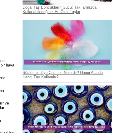
Doğal Taş Boncukların Gücü: Takılarınızda
Kullanabileceğiniz En Özel Taşlar
rum.
 bir hava
Süsleme Tüyü Çeşitleri Nelerdir? Hangi Alanda
Hangi Tüy Kullanılır?
erle
ına
rır ve
lar.
n