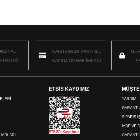
ORJİNAL
NAKİT/KREDİ KARTI İLE
GÜV
RANTİSİ
KAPIDA ÖDEME İMKANI
S
ETBİS KAYDIMIZ
MÜŞTE
ELERİ
YARDIM
GARANTİ
SİPARİŞ 
İADE VE 
SUARLARI
GARANTİ 