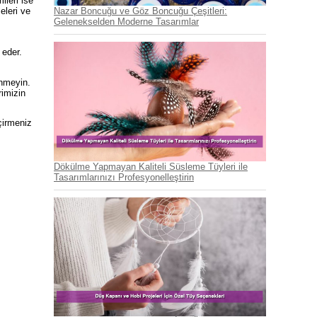
ileri ise
eleri ve
Nazar Boncuğu ve Göz Boncuğu Çeşitleri:
Gelenekselden Moderne Tasarımlar
 eder.
inmeyin.
rimizin
çirmeniz
Dökülme Yapmayan Kaliteli Süsleme Tüyleri ile
Tasarımlarınızı Profesyonelleştirin