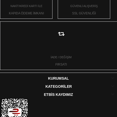
NAKİT/KREDİ KARTI İLE
GÜVENLİ ALIŞVERİŞ
KAPIDA ÖDEME İMKANI
SSL GÜVENLİĞİ
İADE / DEĞİŞİM
FIRSATI
KURUMSAL
KATEGORİLER
ETBİS KAYDIMIZ