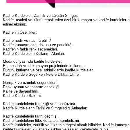
Kadife Kurdeleler: Zariflik ve Lüksün Simgesi
Kadife, asaleti ve lüksü temsil eden özel bir kumaştır ve kadife kurdeleler bu 
edineceksiniz.
Kadifenin Özellikleri:
Kadife nedir ve nasıl üretilir?
Kadife kumaşın özel dokusu ve parlaklığı.
Kadifenin farklı renk seçenekleri.
Kadife Kurdelelerin Kullanım Alanları:
Moda dünyasında kadife kurdeleler.
El sanatları ve dekorasyon projelerinde kullanımı.
Düğün, kutlama ve özel etkinliklerde kadife kurdeleler.
Kadife Kurdele Seçerken Nelere Dikkat Etmeli:
Genişlik ve uzunluk seçenekleri.
Renk uyumu ve tasarım esnekliği.
Kalite ve dayanıklılık.
Kadife Kurdele Bakımı:
Kadife kurdelelerin temizliği ve muhafazası.
Kadife Kurdelelerin Tarihi ve Simgelediği Anlamlar:
Kadife kurdelelerin tarihi geçmişi.
Kadife kurdelelerin lüks ve asalet sembolizmi.
Kadife kurdeleler, zariflik ve lüksün simgesi olarak bilinirler. Kadife kumaş
kadife kurdeleleri kullanarak şıklığı ve asaleti yakalayabilirsiniz.