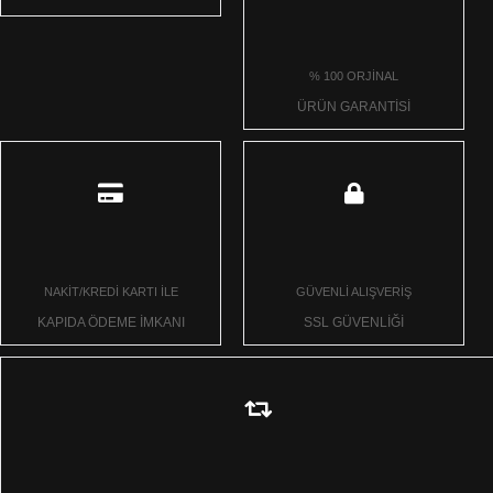
% 100 ORJİNAL
ÜRÜN GARANTİSİ
NAKİT/KREDİ KARTI İLE
GÜVENLİ ALIŞVERİŞ
KAPIDA ÖDEME İMKANI
SSL GÜVENLİĞİ