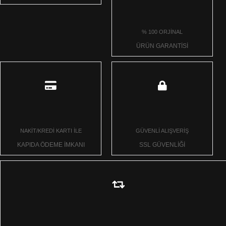
% 100 ORJİNAL
ÜRÜN GARANTİSİ
NAKİT/KREDİ KARTI İLE
GÜVENLİ ALIŞVERİŞ
KAPIDA ÖDEME İMKANI
SSL GÜVENLİĞİ