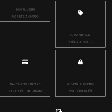
1000 TL ÜZERİ
ÜCRETSİZ KARGO
% 100 ORJİNAL
ÜRÜN GARANTİSİ
NAKİT/KREDİ KARTI İLE
GÜVENLİ ALIŞVERİŞ
KAPIDA ÖDEME İMKANI
SSL GÜVENLİĞİ