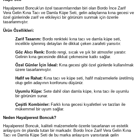
Hayalperest Boncuk'un özel tasarımlarından biri olan Bordo İnce Zarif
Vera Gelin Kına Tacı ve Damla Küpe Seti, gelin adaylarına kına gecesi ve
özel günlerinde zarif ve etkileyici bir görünüm sunmak için özenle
tasarlanmıştır.
Ürün Özellikleri:
Zarif Tasarım:
Bordo renkteki kına tacı ve damla küpe seti,
incelikle işlenmiş detayları ile dikkat çeken zarafeti yansıtır.
Göz Alıcı Renk:
Bordo rengi, sıcak ve şık bir atmosfer yaratır.
Gelinin kına gecesinde dikkat çekmesine katkı sağlar.
Özel Günler İçin İdeal:
Kına gecesi gibi özel günlerde kullanılmak
üzere tasarlanmıştır.
Hafif ve Rahat:
Kına tacı ve küpe seti, hafif malzemelerle üretilmiş
olup gelin adayının konforunu düşünür.
Uyumlu Küpe:
Sete dahil olan damla küpe, kına tacı ile uyumlu
bir görünüm sunar.
Çeşitli Kombinler:
Farklı kına gecesi kıyafetleri ve tarzları ile
mükemmel bir uyum sağlar.
Neden Hayalperest Boncuk?
Hayalperest Boncuk, kaliteli malzemelerle özenle tasarlanan ve estetik
anlayışını ön planda tutan bir markadır. Bordo İnce Zarif Vera Gelin Kına
Tacı ve Damla Küpe Seti de bu marka anlayışını yansıtarak gelin