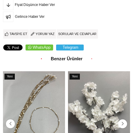
Fiyat Düşünce Haber Ver
Gelince Haber Ver
TAVSIYE ET
YORUM YAZ
SORULAR VE CEVAPLAR
WhatsApp
Telegram
Benzer Ürünler
Yeni
Yeni
Ürün
Ürün