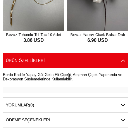
Beyaz Tohumlu Tel Taç 10 Adet
Beyaz Yapay Çiçek Bahar Dalı
3.86 USD
6.90 USD
Çiçeği 1 Dal
SEPETE EKLE
SEPETE EKLE
ÜRÜN ÖZELLIKLERI
Bordo Kadife Yapay Gül Gelin Eli Çiçeği, Arajman Çiçek Yapımında ve
Dekorasyon Süslemelerinde Kullanılabilir.
YORUMLAR
(0)
ÖDEME SEÇENEKLERI