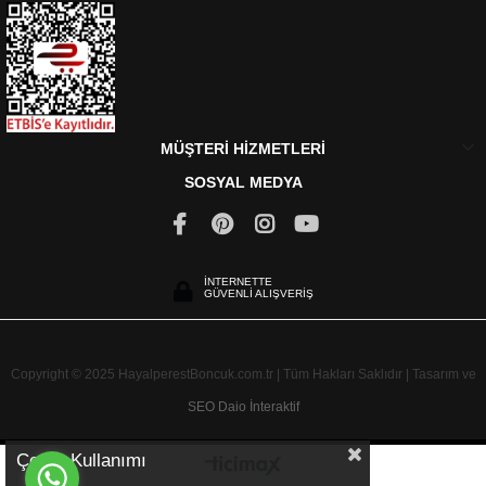
MÜŞTERİ HİZMETLERİ
SOSYAL MEDYA
İNTERNETTE
GÜVENLİ ALIŞVERİŞ
Copyright © 2025 HayalperestBoncuk.com.tr | Tüm Hakları Saklıdır | Tasarım ve
SEO
Daio İnteraktif
Çerez Kullanımı