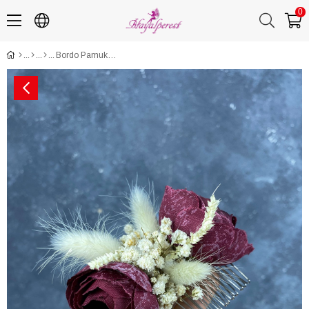
0
Bordo Pamuk Otlu Cipso ve Yapay Çiçek Taraklı Saç Tokası Aksesuar