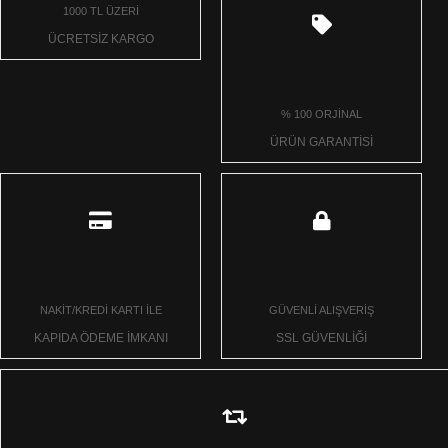
1000 TL ÜZERİ
ÜCRETSİZ KARGO
% 100 ORJİNAL
ÜRÜN GARANTİSİ
NAKİT/KREDİ KARTI İLE
GÜVENLİ ALIŞVERİŞ
KAPIDA ÖDEME İMKANI
SSL GÜVENLİĞİ