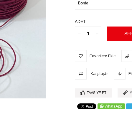
ADET
Favorilere Ekle
Karşılaştır
F
TAVSIYE ET
Y
WhatsApp