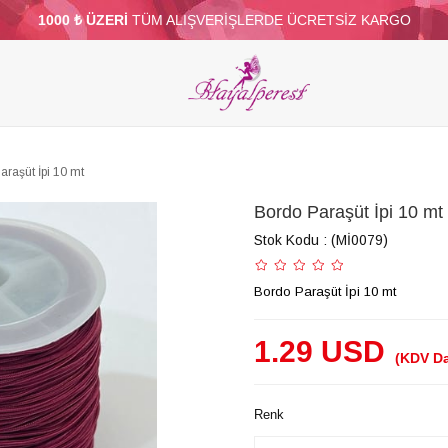
1000 ₺ ÜZERİ
TÜM ALIŞVERİŞLERDE ÜCRETSİZ KARGO
ELERİ
PARTİ VE SÜS MALZEMELERİ
TÜY
BONCUKLAR
TOPTAN
DİĞER
araşüt İpi 10 mt
Bordo Paraşüt İpi 10 mt
Stok Kodu
(Mİ0079)
Bordo Paraşüt İpi 10 mt
1.29 USD
(KDV Da
Renk