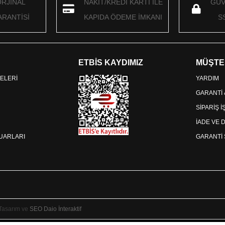
ORJİNAL
NAKİT/KREDİ KARTI İLE
GÜV
RANTİSİ
KAPIDA ÖDEME İMKANI
S
ETBİS KAYDIMIZ
MÜŞTE
ELERİ
YARDIM
GARANTİ
SİPARİŞ 
İADE VE 
SUARLARI
GARANTİ 
 Tasarım ve
SEO
Daio İnteraktif