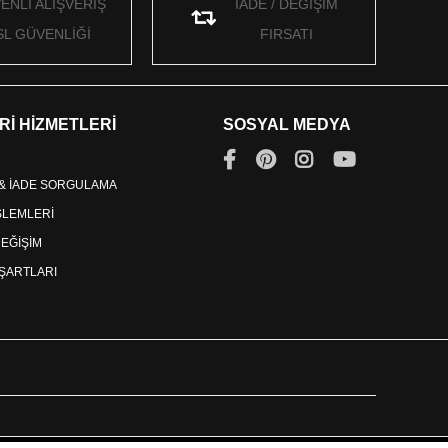
ENLİ ALIŞVERİŞ
İADE / DEĞİŞİM
SL GÜVENLİĞİ
FIRSATI
Rİ HİZMETLERİ
SOSYAL MEDYA
 & İADE SORGULAMA
İŞLEMLERİ
DEĞİŞİM
ŞARTLARI