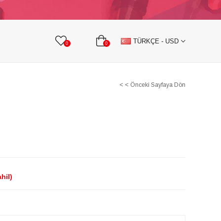
KURDELE
TAŞLI TEKSTİL AKSESUARLARI
TÜRKÇE - USD
0
0
< < Önceki Sayfaya Dön
hil)