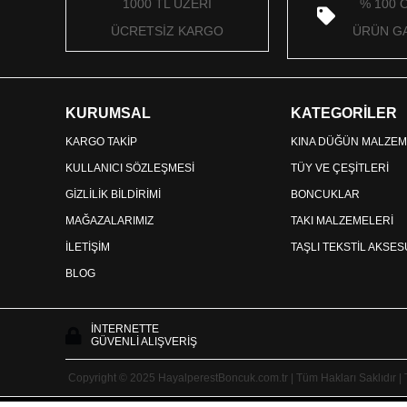
1000 TL ÜZERİ
% 100 
ÜCRETSİZ KARGO
ÜRÜN GA
KURUMSAL
KATEGORİLER
KARGO TAKİP
KINA DÜĞÜN MALZEM
KULLANICI SÖZLEŞMESİ
TÜY VE ÇEŞİTLERİ
GİZLİLİK BİLDİRİMİ
BONCUKLAR
MAĞAZALARIMIZ
TAKI MALZEMELERİ
İLETİŞİM
TAŞLI TEKSTİL AKSE
BLOG
İNTERNETTE
GÜVENLİ ALIŞVERİŞ
Copyright © 2025 HayalperestBoncuk.com.tr | Tüm Hakları Saklıdır |