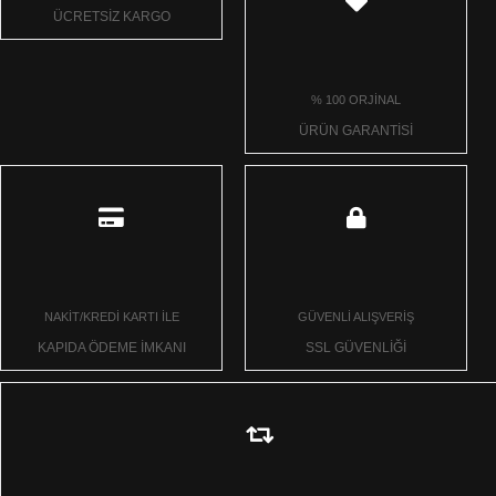
ÜCRETSİZ KARGO
% 100 ORJİNAL
ÜRÜN GARANTİSİ
NAKİT/KREDİ KARTI İLE
GÜVENLİ ALIŞVERİŞ
KAPIDA ÖDEME İMKANI
SSL GÜVENLİĞİ