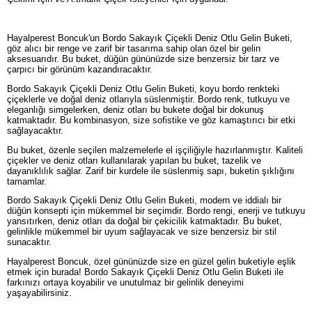
Hayalperest Boncuk'un Bordo Sakayık Çiçekli Deniz Otlu Gelin Buketi,
göz alıcı bir renge ve zarif bir tasarıma sahip olan özel bir gelin
aksesuarıdır. Bu buket, düğün gününüzde size benzersiz bir tarz ve
çarpıcı bir görünüm kazandıracaktır.
Bordo Sakayık Çiçekli Deniz Otlu Gelin Buketi, koyu bordo renkteki
çiçeklerle ve doğal deniz otlarıyla süslenmiştir. Bordo renk, tutkuyu ve
eleganlığı simgelerken, deniz otları bu bukete doğal bir dokunuş
katmaktadır. Bu kombinasyon, size sofistike ve göz kamaştırıcı bir etki
sağlayacaktır.
Bu buket, özenle seçilen malzemelerle el işçiliğiyle hazırlanmıştır. Kaliteli
çiçekler ve deniz otları kullanılarak yapılan bu buket, tazelik ve
dayanıklılık sağlar. Zarif bir kurdele ile süslenmiş sapı, buketin şıklığını
tamamlar.
Bordo Sakayık Çiçekli Deniz Otlu Gelin Buketi, modern ve iddialı bir
düğün konsepti için mükemmel bir seçimdir. Bordo rengi, enerji ve tutkuyu
yansıtırken, deniz otları da doğal bir çekicilik katmaktadır. Bu buket,
gelinlikle mükemmel bir uyum sağlayacak ve size benzersiz bir stil
sunacaktır.
Hayalperest Boncuk, özel gününüzde size en güzel gelin buketiyle eşlik
etmek için burada! Bordo Sakayık Çiçekli Deniz Otlu Gelin Buketi ile
farkınızı ortaya koyabilir ve unutulmaz bir gelinlik deneyimi
yaşayabilirsiniz.