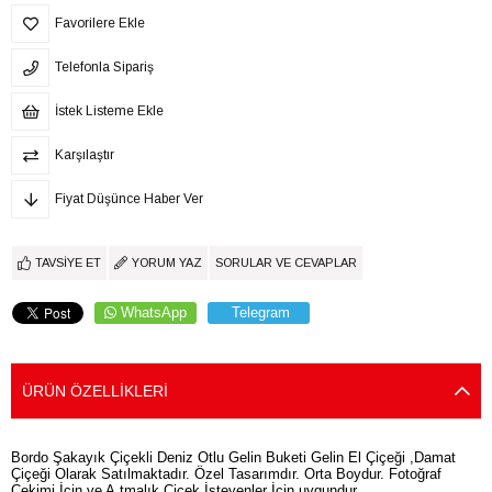
Favorilere Ekle
Telefonla Sipariş
İstek Listeme Ekle
Karşılaştır
Fiyat Düşünce Haber Ver
TAVSIYE ET
YORUM YAZ
SORULAR VE CEVAPLAR
WhatsApp
Telegram
ÜRÜN ÖZELLIKLERI
Bordo Şakayık Çiçekli Deniz Otlu Gelin Buketi Gelin El Çiçeği ,Damat
Çiçeği Olarak Satılmaktadır. Özel Tasarımdır. Orta Boydur. Fotoğraf
Çekimi İçin ve A.tmalık Çiçek İsteyenler İçin uygundur.