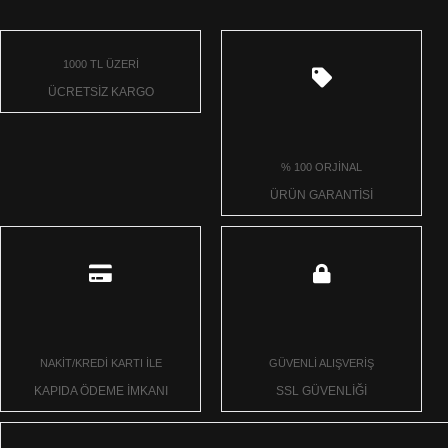
1000 TL ÜZERİ
ÜCRETSİZ KARGO
% 100 ORJİNAL
ÜRÜN GARANTİSİ
NAKİT/KREDİ KARTI İLE
GÜVENLİ ALIŞVERİŞ
KAPIDA ÖDEME İMKANI
SSL GÜVENLİĞİ