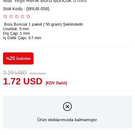
Mat Yeşil Renk Boru Boncuk 5 mm
Stok Kodu
(BRUB-058)
Boru Boncuk 1 paket ( 50 gram) Şeklindedir.
Uzunluk: 5 mm
Dış Çap: 1 mm
İç Delik Çapı: 0.7 mm
25
%
İndirim
2.29 USD
(KDV Dahil)
1.72 USD
(KDV Dahil)
Ürün stoklarımızda kalmamıştır.