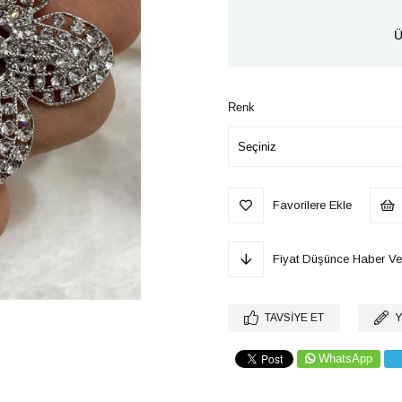
Ü
Renk
Favorilere Ekle
Fiyat Düşünce Haber Ve
TAVSIYE ET
Y
WhatsApp