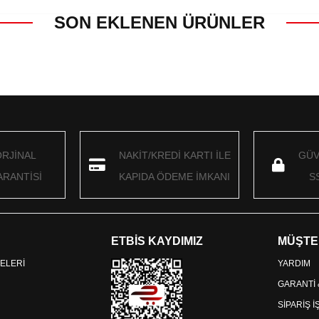
SON EKLENEN ÜRÜNLER
ORJİNAL
NAKİT/KREDİ KARTI İLE
GÜV
RANTİSİ
KAPIDA ÖDEME İMKANI
S
ETBİS KAYDIMIZ
MÜŞTE
ELERİ
YARDIM
GARANTİ
SİPARİŞ 