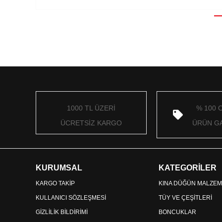
1000 TL ÜZERİ
% 100 
ÜCRETSİZ KARGO
ÜRÜN GA
KURUMSAL
KATEGORİLER
KARGO TAKİP
KINA DÜĞÜN MALZEM
KULLANICI SÖZLEŞMESİ
TÜY VE ÇEŞİTLERİ
GİZLİLİK BİLDİRİMİ
BONCUKLAR