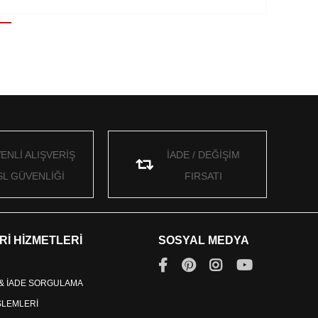
ENLİ ALIŞVERİŞ
İADE / DEĞİŞİM
SL GÜVENLİĞİ
FIRSATI
Rİ HİZMETLERİ
SOSYAL MEDYA
 & İADE SORGULAMA
İŞLEMLERİ