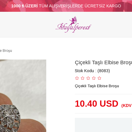
1000 ₺ ÜZERİ
TÜM ALIŞVERİŞLERDE ÜCRETSİZ KARGO
ELERİ
PARTİ VE SÜS MALZEMELERİ
TÜY
BONCUKLAR
TOPTAN
DİĞER
se Broşu
Çiçekli Taşlı Elbise Broş
Stok Kodu
(8083)
Çiçekli Taşlı Elbise Broşu
10.40 USD
(KDV 