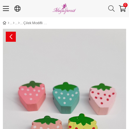
0
Çilek Modifli Renkli Ahşap Boncuk