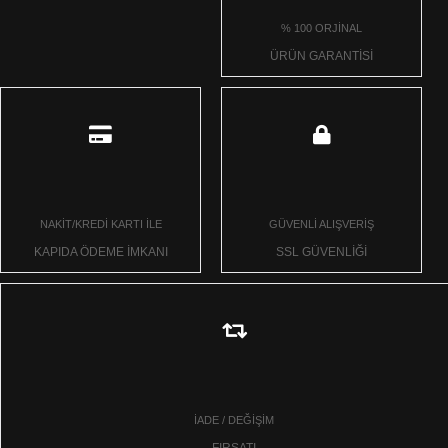
% 100 ORJİNAL
ÜRÜN GARANTİSİ
NAKİT/KREDİ KARTI İLE
GÜVENLİ ALIŞVERİŞ
KAPIDA ÖDEME İMKANI
SSL GÜVENLİĞİ
İADE / DEĞİŞİM