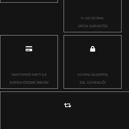
% 100 ORJİNAL
ÜRÜN GARANTİSİ
NAKİT/KREDİ KARTI İLE
GÜVENLİ ALIŞVERİŞ
KAPIDA ÖDEME İMKANI
SSL GÜVENLİĞİ