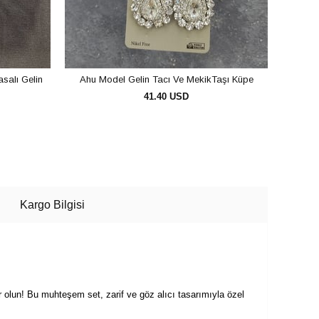
asalı Gelin
Ahu Model Gelin Tacı Ve MekikTaşı Küpe
Gold A
41.40 USD
SEPETE EKLE
Kargo Bilgisi
olun! Bu muhteşem set, zarif ve göz alıcı tasarımıyla özel