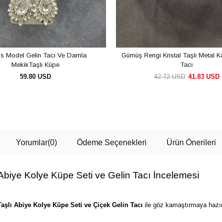
is Model Gelin Tacı Ve Damla
Gümüş Rengi Kristal Taşlı Metal K
MekikTaşlı Küpe
Tacı
59.80 USD
42.72 USD
41.83 USD
SEPETE EKLE
SEPETE EKLE
Yorumlar
(0)
Ödeme Seçenekleri
Ürün Önerileri
 Abiye Kolye Küpe Seti ve Gelin Tacı İncelemesi
Taşlı Abiye Kolye Küpe Seti ve Çiçek Gelin Tacı
ile göz kamaştırmaya hazır 