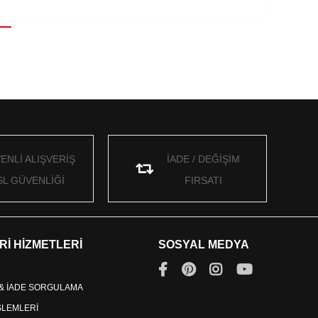
ENLİ ALIŞVERİŞ
İADE / DEĞİŞİM
SL GÜVENLİĞİ
FIRSATI
Rİ HİZMETLERİ
SOSYAL MEDYA
 & İADE SORGULAMA
İŞLEMLERİ