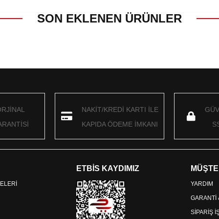
SON EKLENEN ÜRÜNLER
ORJİNAL
NAKİT/KREDİ KARTI İLE
GÜV
RANTİSİ
KAPIDA ÖDEME İMKANI
S
ETBİS KAYDIMIZ
MÜŞTE
ELERİ
YARDIM
GARANTİ
SİPARİŞ 