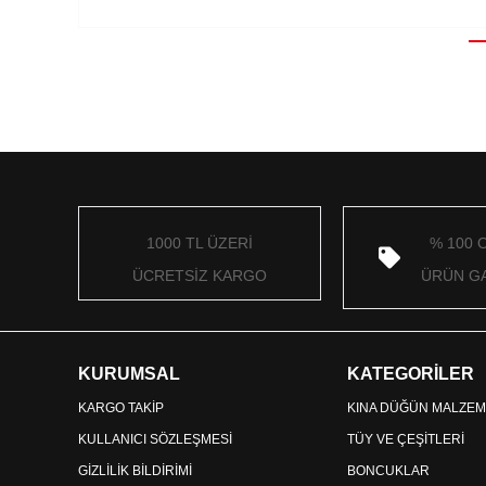
1000 TL ÜZERİ
% 100 
ÜCRETSİZ KARGO
ÜRÜN GA
KURUMSAL
KATEGORİLER
KARGO TAKİP
KINA DÜĞÜN MALZEM
KULLANICI SÖZLEŞMESİ
TÜY VE ÇEŞİTLERİ
GİZLİLİK BİLDİRİMİ
BONCUKLAR