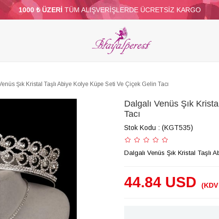
1000 ₺ ÜZERİ
TÜM ALIŞVERİŞLERDE ÜCRETSİZ KARGO
ELERİ
PARTİ VE SÜS MALZEMELERİ
TÜY
BONCUKLAR
TOPTAN
DİĞER
Venüs Şık Kristal Taşlı Abiye Kolye Küpe Seti Ve Çiçek Gelin Tacı
Dalgalı Venüs Şık Krista
Tacı
Stok Kodu
(KGT535)
Dalgalı Venüs Şık Kristal Taşlı 
44.84 USD
(KDV 