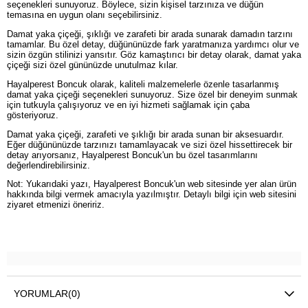
seçenekleri sunuyoruz. Böylece, sizin kişisel tarzınıza ve düğün
temasına en uygun olanı seçebilirsiniz.
Damat yaka çiçeği, şıklığı ve zarafeti bir arada sunarak damadın tarzını
tamamlar. Bu özel detay, düğününüzde fark yaratmanıza yardımcı olur ve
sizin özgün stilinizi yansıtır. Göz kamaştırıcı bir detay olarak, damat yaka
çiçeği sizi özel gününüzde unutulmaz kılar.
Hayalperest Boncuk olarak, kaliteli malzemelerle özenle tasarlanmış
damat yaka çiçeği seçenekleri sunuyoruz. Size özel bir deneyim sunmak
için tutkuyla çalışıyoruz ve en iyi hizmeti sağlamak için çaba
gösteriyoruz.
Damat yaka çiçeği, zarafeti ve şıklığı bir arada sunan bir aksesuardır.
Eğer düğününüzde tarzınızı tamamlayacak ve sizi özel hissettirecek bir
detay arıyorsanız, Hayalperest Boncuk'un bu özel tasarımlarını
değerlendirebilirsiniz.
Not: Yukarıdaki yazı, Hayalperest Boncuk'un web sitesinde yer alan ürün
hakkında bilgi vermek amacıyla yazılmıştır. Detaylı bilgi için web sitesini
ziyaret etmenizi öneririz.
YORUMLAR
(0)