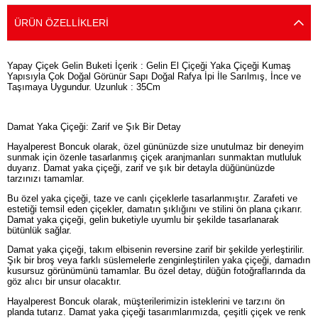
ÜRÜN ÖZELLIKLERI
Yapay Çiçek Gelin Buketi İçerik : Gelin El Çiçeği Yaka Çiçeği Kumaş
Yapısıyla Çok Doğal Görünür Sapı Doğal Rafya İpi İle Sarılmış, İnce ve
Taşımaya Uygundur. Uzunluk : 35Cm
Damat Yaka Çiçeği: Zarif ve Şık Bir Detay
Hayalperest Boncuk olarak, özel gününüzde size unutulmaz bir deneyim
sunmak için özenle tasarlanmış çiçek aranjmanları sunmaktan mutluluk
duyarız. Damat yaka çiçeği, zarif ve şık bir detayla düğününüzde
tarzınızı tamamlar.
Bu özel yaka çiçeği, taze ve canlı çiçeklerle tasarlanmıştır. Zarafeti ve
estetiği temsil eden çiçekler, damatın şıklığını ve stilini ön plana çıkarır.
Damat yaka çiçeği, gelin buketiyle uyumlu bir şekilde tasarlanarak
bütünlük sağlar.
Damat yaka çiçeği, takım elbisenin reversine zarif bir şekilde yerleştirilir.
Şık bir broş veya farklı süslemelerle zenginleştirilen yaka çiçeği, damadın
kusursuz görünümünü tamamlar. Bu özel detay, düğün fotoğraflarında da
göz alıcı bir unsur olacaktır.
Hayalperest Boncuk olarak, müşterilerimizin isteklerini ve tarzını ön
planda tutarız. Damat yaka çiçeği tasarımlarımızda, çeşitli çiçek ve renk