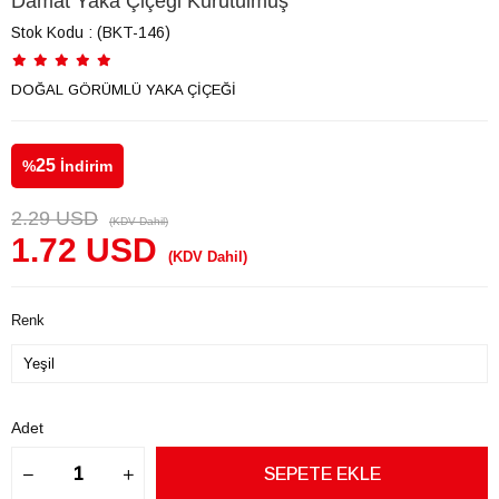
Damat Yaka Çiçeği Kurutulmuş
Stok Kodu
(BKT-146)
DOĞAL GÖRÜMLÜ YAKA ÇİÇEĞİ
25
%
İndirim
2.29 USD
(KDV Dahil)
1.72 USD
(KDV Dahil)
Renk
Adet