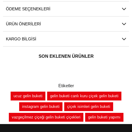
ÖDEME SEÇENEKLERI
ÜRÜN ÖNERILERI
KARGO BILGISI
SON EKLENEN ÜRÜNLER
Etiketler
ucuz gelin buketi
gelin buketi canlı kuru çiçek gelin buketi
instagram gelin buketi
çiçek isimleri gelin buketi
vazgeçilmez çiçeği gelin buketi çiçekleri
gelin buketi yapımı