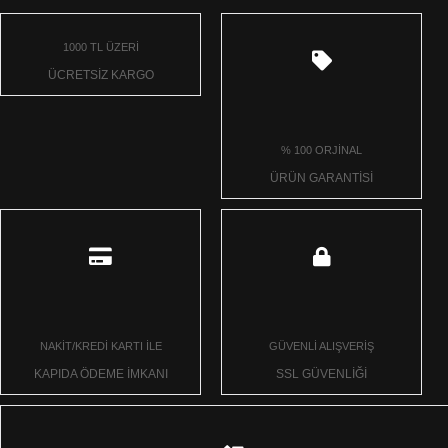
1000 TL ÜZERİ
ÜCRETSİZ KARGO
% 100 ORJİNAL
ÜRÜN GARANTİSİ
NAKİT/KREDİ KARTI İLE
GÜVENLİ ALIŞVERİŞ
KAPIDA ÖDEME İMKANI
SSL GÜVENLİĞİ