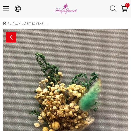
0
Damat Yaka Çiçeği Kurutulmuş