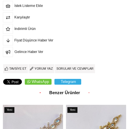
İstek Listeme Ekle
Karşılaştır
İndirimli Ürün
Fiyat Düşünce Haber Ver
Gelince Haber Ver
TAVSIYE ET
YORUM YAZ
SORULAR VE CEVAPLAR
WhatsApp
Telegram
Benzer Ürünler
Yeni
Yeni
Ürün
Ürün