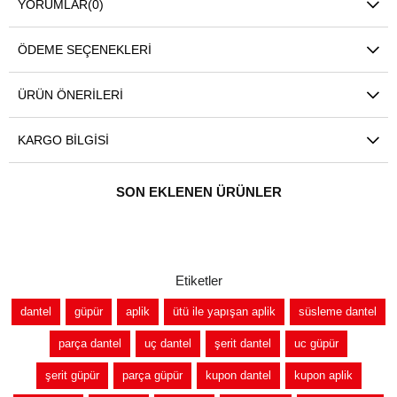
YORUMLAR
(0)
ÖDEME SEÇENEKLERI
ÜRÜN ÖNERILERI
KARGO BILGISI
SON EKLENEN ÜRÜNLER
Etiketler
dantel
güpür
aplik
ütü ile yapışan aplik
süsleme dantel
parça dantel
uç dantel
şerit dantel
uc güpür
şerit güpür
parça güpür
kupon dantel
kupon aplik