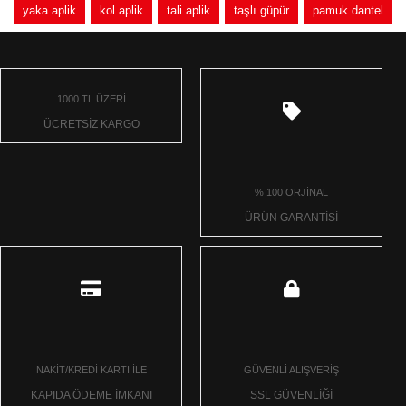
yaka aplik
kol aplik
tali aplik
taşlı güpür
pamuk dantel
1000 TL ÜZERİ
ÜCRETSİZ KARGO
% 100 ORJİNAL
ÜRÜN GARANTİSİ
NAKİT/KREDİ KARTI İLE
GÜVENLİ ALIŞVERİŞ
KAPIDA ÖDEME İMKANI
SSL GÜVENLİĞİ