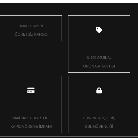
1000 TL ÜZERİ
ÜCRETSİZ KARGO
% 100 ORJİNAL
ÜRÜN GARANTİSİ
NAKİT/KREDİ KARTI İLE
GÜVENLİ ALIŞVERİŞ
KAPIDA ÖDEME İMKANI
SSL GÜVENLİĞİ