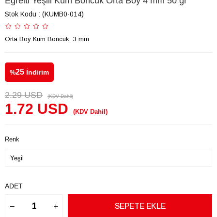
Eğrelti Yeşili Kum Boncuk Orta Boy 4 mm 50 gr
Stok Kodu
(KUMB0-014)
Orta Boy Kum Boncuk 3 mm
25
%
İndirim
2.29 USD
(KDV Dahil)
1.72 USD
(KDV Dahil)
Renk
ADET