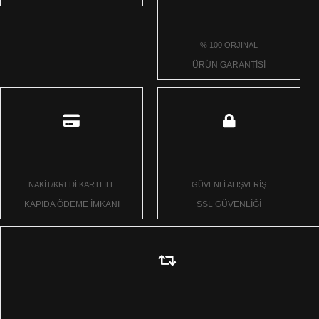
% 100 ORJİNAL
ÜRÜN GARANTİSİ
NAKİT/KREDİ KARTI İLE
GÜVENLİ ALIŞVERİŞ
KAPIDA ÖDEME İMKANI
SSL GÜVENLİĞİ