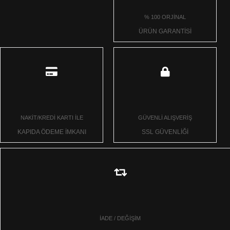
% 100 ORJİNAL
ÜRÜN GARANTİSİ
NAKİT/KREDİ KARTI İLE
GÜVENLİ ALIŞVERİŞ
KAPIDA ÖDEME İMKANI
SSL GÜVENLİĞİ
İADE / DEĞİŞİM