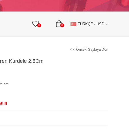
KURDELE
TAŞLI TEKSTİL AKSESUARLARI
TÜRKÇE - USD
0
0
< < Önceki Sayfaya Dön
gren Kurdele 2,5Cm
,5 cm
hil)