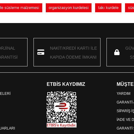
dele süsleme malzemesi
organizasyon kurdelesi
takı kurdele
süs
ORJİNAL
NAKİT/KREDİ KARTI İLE
GÜV
RANTİSİ
KAPIDA ÖDEME İMKANI
S
ETBİS KAYDIMIZ
MÜŞTE
ELERİ
YARDIM
GARANTİ
SİPARİŞ 
İADE VE 
SUARLARI
GARANTİ 