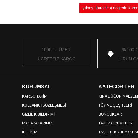
yılbaşı kurdelesi degrede kur
1000 TL ÜZERİ
% 100 
ÜCRETSİZ KARGO
ÜRÜN GA
KURUMSAL
KATEGORİLER
KARGO TAKİP
KINA DÜĞÜN MALZEM
KULLANICI SÖZLEŞMESİ
TÜY VE ÇEŞİTLERİ
GİZLİLİK BİLDİRİMİ
BONCUKLAR
MAĞAZALARIMIZ
TAKI MALZEMELERİ
İLETİŞİM
TAŞLI TEKSTİL AKSE