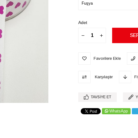
Adet
Favorilere Ekle
Karşılaştır
F
TAVSIYE ET
Y
WhatsApp