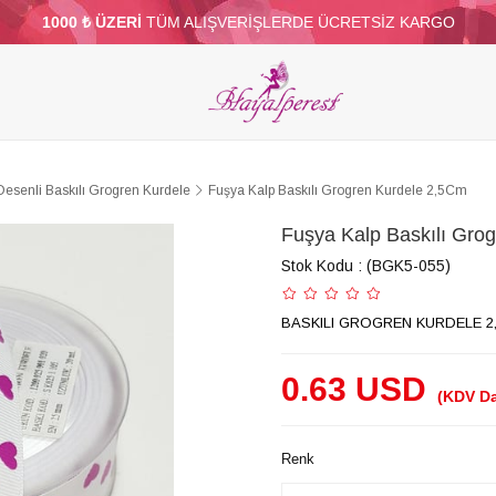
1000 ₺ ÜZERİ
TÜM ALIŞVERİŞLERDE ÜCRETSİZ KARGO
ELERİ
PARTİ VE SÜS MALZEMELERİ
TÜY
BONCUKLAR
TOPTAN
DİĞER
Desenli Baskılı Grogren Kurdele
Fuşya Kalp Baskılı Grogren Kurdele 2,5Cm
Fuşya Kalp Baskılı Gro
Stok Kodu
(BGK5-055)
BASKILI GROGREN KURDELE 2
0.63 USD
(KDV Da
Renk