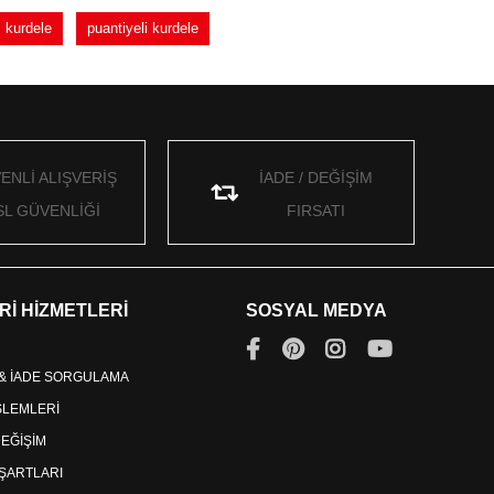
 kurdele
puantiyeli kurdele
ENLİ ALIŞVERİŞ
İADE / DEĞİŞİM
SL GÜVENLİĞİ
FIRSATI
Rİ HİZMETLERİ
SOSYAL MEDYA
 & İADE SORGULAMA
İŞLEMLERİ
DEĞİŞİM
ŞARTLARI