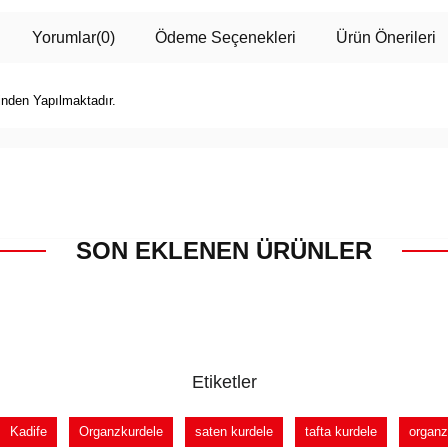
Yorumlar
(0)
Ödeme Seçenekleri
Ürün Önerileri
inden Yapılmaktadır.
SON EKLENEN ÜRÜNLER
Etiketler
Kadife
Organzkurdele
saten kurdele
tafta kurdele
organz