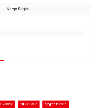
Kargo Bilgisi
e kurdele
fitilli kurdele
grogren kurdele