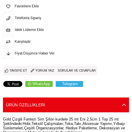
Favorilere Ekle
Telefonla Sipariş
İstek Listeme Ekle
Karşılaştır
Fiyat Düşünce Haber Ver
TAVSIYE ET
YORUM YAZ
SORULAR VE CEVAPLAR
WhatsApp
Telegram
ÜRÜN ÖZELLIKLERI
Gold Çizgili Fantezi Sim Şifon kurdele 25 mt Eni 2,5cm 1 Top 25 mt
Şeklindedir.Hobi,Tekstil Çalışmaları,Toka,Takı,Aksesuar Yapımı,Yılbaşı
Süslemeleri,Çeşitli Organizasyonlar, Hediye Paketleme, Dekorasyan ve