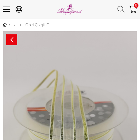
0
Gold Çizgili Fantezi Sim Şifon kurdele 25 mt