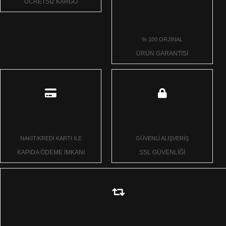
ÜCRETSİZ KARGO
% 100 ORJİNAL
ÜRÜN GARANTİSİ
NAKİT/KREDİ KARTI İLE
GÜVENLİ ALIŞVERİŞ
KAPIDA ÖDEME İMKANI
SSL GÜVENLİĞİ