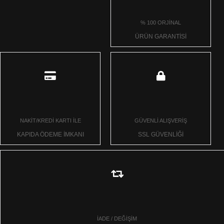
% 100 ORJİNAL
ÜRÜN GARANTİSİ
NAKİT/KREDİ KARTI İLE
GÜVENLİ ALIŞVERİŞ
KAPIDA ÖDEME İMKANI
SSL GÜVENLİĞİ
İADE / DEĞİŞİM