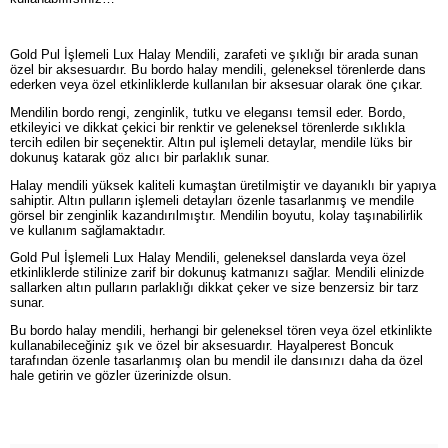
Gold Pul İşlemeli Lux Halay Mendili, zarafeti ve şıklığı bir arada sunan
özel bir aksesuardır. Bu bordo halay mendili, geleneksel törenlerde dans
ederken veya özel etkinliklerde kullanılan bir aksesuar olarak öne çıkar.
Mendilin bordo rengi, zenginlik, tutku ve elegansı temsil eder. Bordo,
etkileyici ve dikkat çekici bir renktir ve geleneksel törenlerde sıklıkla
tercih edilen bir seçenektir. Altın pul işlemeli detaylar, mendile lüks bir
dokunuş katarak göz alıcı bir parlaklık sunar.
Halay mendili yüksek kaliteli kumaştan üretilmiştir ve dayanıklı bir yapıya
sahiptir. Altın pulların işlemeli detayları özenle tasarlanmış ve mendile
görsel bir zenginlik kazandırılmıştır. Mendilin boyutu, kolay taşınabilirlik
ve kullanım sağlamaktadır.
Gold Pul İşlemeli Lux Halay Mendili, geleneksel danslarda veya özel
etkinliklerde stilinize zarif bir dokunuş katmanızı sağlar. Mendili elinizde
sallarken altın pulların parlaklığı dikkat çeker ve size benzersiz bir tarz
sunar.
Bu bordo halay mendili, herhangi bir geleneksel tören veya özel etkinlikte
kullanabileceğiniz şık ve özel bir aksesuardır. Hayalperest Boncuk
tarafından özenle tasarlanmış olan bu mendil ile dansınızı daha da özel
hale getirin ve gözler üzerinizde olsun.