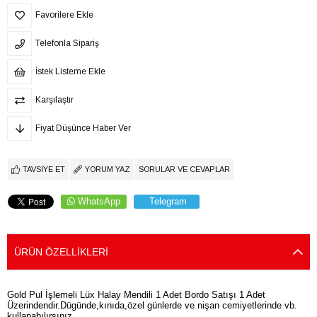
Favorilere Ekle
Telefonla Sipariş
İstek Listeme Ekle
Karşılaştır
Fiyat Düşünce Haber Ver
TAVSIYE ET
YORUM YAZ
SORULAR VE CEVAPLAR
WhatsApp
Telegram
ÜRÜN ÖZELLIKLERI
Gold Pul İşlemeli Lüx Halay Mendili 1 Adet Bordo Satışı 1 Adet
Üzerindendir.Dügünde,kınıda,özel günlerde ve nişan cemiyetlerinde vb.
kullanabılırsınız…