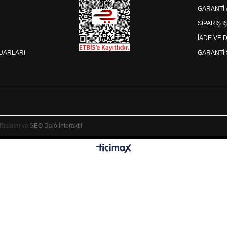
GARANTİ
SİPARİŞ 
İADE VE 
SUARLARI
GARANTİ 
 Tasarım ve
SEO
Daio İnteraktif