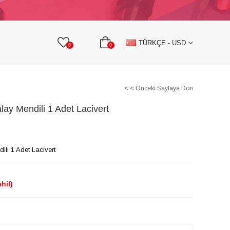
KURDELE
TAŞLI TEKSTİL AKSESUARLARI
TÜRKÇE - USD
0
0
< < Önceki Sayfaya Dön
lay Mendili 1 Adet Lacivert
ili 1 Adet Lacivert
hil)