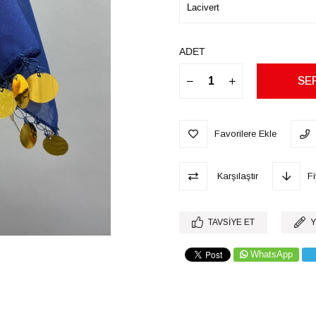
ADET
Favorilere Ekle
Karşılaştır
F
TAVSIYE ET
Y
WhatsApp