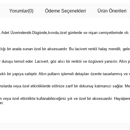
Yorumlar
(0)
Ödeme Seçenekleri
Ürün Önerileri
1 Adet Üzerindendir.Dügünde,kınıda,özel günlerde ve nişan cemiyetlerinde vb.
lığı bir arada sunan özel bir aksesuardır. Bu lacivert renkli halay mendili, ge
ir duruşu temsil eder. Lacivert, göz alıcı bir renktir ve özgüveni yansıtır. Altın 
lı bir yapıya sahiptir. Altın pulların işlemeli detayları özenle tasarlanmış ve 
larda veya özel etkinliklerde stilinize zarif bir dokunuş katmanızı sağlar. Mendi
ren veya özel etkinlikte kullanabileceğiniz şık ve özel bir aksesuardır. Hayalp
un.