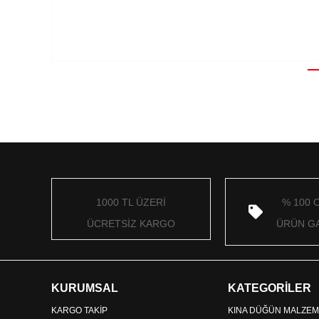
1000 TL ÜZERİ
% 100 
ÜCRETSİZ KARGO
ÜRÜN GA
KURUMSAL
KATEGORİLER
KARGO TAKİP
KINA DÜĞÜN MALZEM