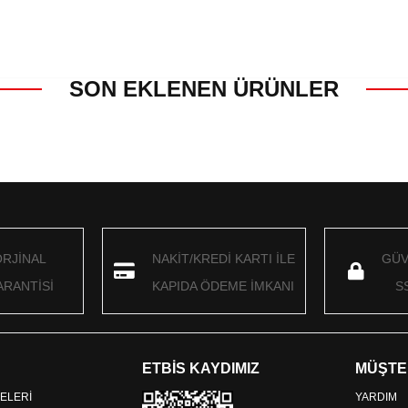
SON EKLENEN ÜRÜNLER
ORJİNAL
NAKİT/KREDİ KARTI İLE
GÜV
RANTİSİ
KAPIDA ÖDEME İMKANI
S
ETBİS KAYDIMIZ
MÜŞTE
ELERİ
YARDIM