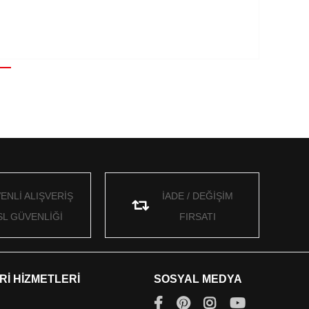
ENLİ ALIŞVERİŞ
İADE / DEĞİŞİM
SL GÜVENLİĞİ
FIRSATI
Rİ HİZMETLERİ
SOSYAL MEDYA