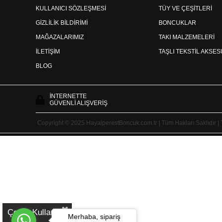
KULLANICI SÖZLEŞMESİ
TÜY VE ÇEŞİTLERİ
GİZLİLİK BİLDİRİMİ
BONCUKLAR
MAĞAZALARIMIZ
TAKI MALZEMELERİ
İLETİŞİM
TAŞLI TEKSTİL AKSE
BLOG
İNTERNETTE
GÜVENLİ ALIŞVERİŞ
Copyright © 2025 HayalperestBoncuk.com.tr | Tüm Hakları Saklıdır |
Çerez Kullanımı
Merhaba, sipariş