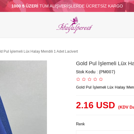
1000 ₺ ÜZERİ
TÜM ALIŞVERİŞLERDE ÜCRETSİZ KARGO
ELERİ
PARTİ VE SÜS MALZEMELERİ
TÜY
BONCUKLAR
TOPTAN
DİĞER
d Pul İşlemeli Lüx Halay Mendili 1 Adet Lacivert
Gold Pul İşlemeli Lüx Ha
Stok Kodu
(PM007)
Gold Pul İşlemeli Lüx Halay Mend
2.16 USD
(KDV Da
Renk