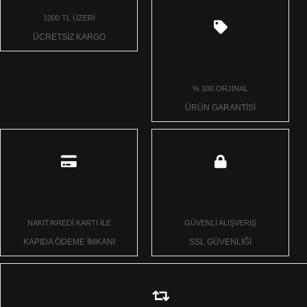
1000 TL ÜZERİ
ÜCRETSİZ KARGO
% 100 ORJİNAL
ÜRÜN GARANTİSİ
NAKİT/KREDİ KARTI İLE
GÜVENLİ ALIŞVERİŞ
KAPIDA ÖDEME İMKANI
SSL GÜVENLİĞİ