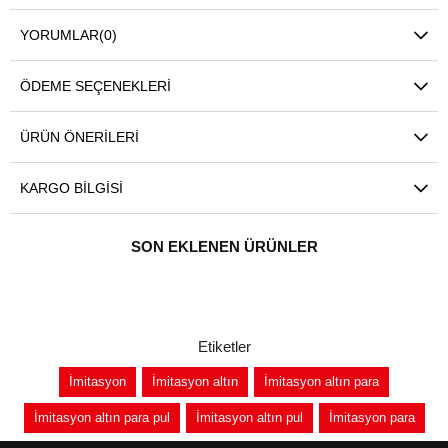
YORUMLAR
(0)
ÖDEME SEÇENEKLERI
ÜRÜN ÖNERILERI
KARGO BILGISI
SON EKLENEN ÜRÜNLER
Etiketler
İmitasyon
İmitasyon altın
İmitasyon altın para
İmitasyon altın para pul
İmitasyon altın pul
İmitasyon para