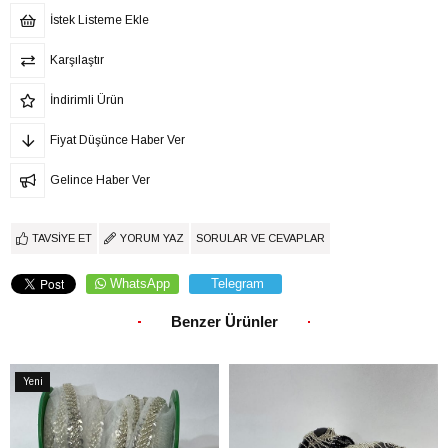
İstek Listeme Ekle
Karşılaştır
İndirimli Ürün
Fiyat Düşünce Haber Ver
Gelince Haber Ver
TAVSIYE ET
YORUM YAZ
SORULAR VE CEVAPLAR
WhatsApp
Telegram
Benzer Ürünler
Yeni
Ürün