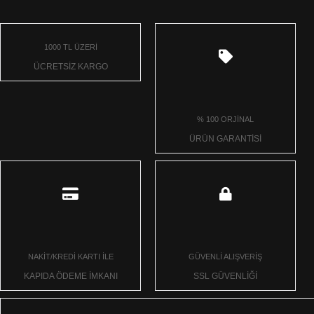
1000 TL ÜZERİ
ÜCRETSİZ KARGO
% 100 ORJİNAL
ÜRÜN GARANTİSİ
NAKİT/KREDİ KARTI İLE
GÜVENLİ ALIŞVERİŞ
KAPIDA ÖDEME İMKANI
SSL GÜVENLİĞİ