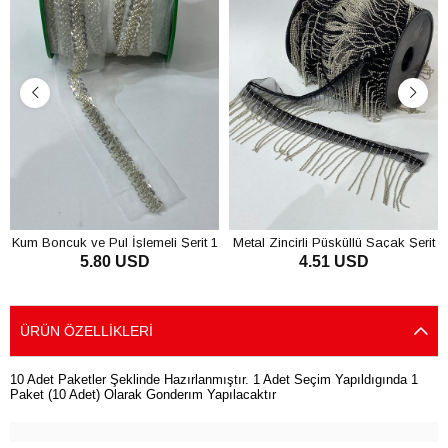
Kum Boncuk ve Pul İşlemeli Şerit 1
Metal Zincirli Püsküllü Saçak Şerit
5.80 USD
4.51 USD
mt
1 mt
SEPETE EKLE
SEPETE EKLE
ÜRÜN ÖZELLIKLERI
10 Adet Paketler Şeklinde Hazırlanmıştır. 1 Adet Seçim Yapıldıgında 1
Paket (10 Adet) Olarak Gonderım Yapılacaktır