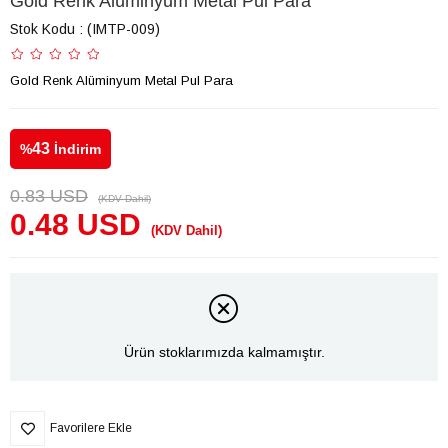
Gold Renk Alüminyum Metal Pul Para
Stok Kodu
(IMTP-009)
Gold Renk Alüminyum Metal Pul Para
43
%
İndirim
0.83 USD
(KDV Dahil)
0.48 USD
(KDV Dahil)
Ürün stoklarımızda kalmamıştır.
Favorilere Ekle