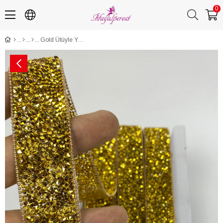
0
Gold Ütüyle Yapışan Taşlı Zincirli Şerit Aplik