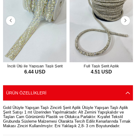
İncili Ütü ile Yapışan Taşlı Şerit
Full Taşlı Şerit Aplik
6.44 USD
4.51 USD
Aplik 1 mt
SEPETE EKLE
SEPETE EKLE
ÜRÜN ÖZELLIKLERI
Gold Ütüyle Yapışan Taşlı Zincirli Şerit Aplik Ütüyle Yapışan Taşlı Aplik
Şerit Satışı 1 mt Üzerinden Yapılmaktadır. Alt Zemini Yapışkalıdır ve
Taşları Cam Görünümlü Plastik ve Oldukca Parlaktır. Kıyafet Tekstil
Grubunda Süsleme Malzemesi Olarakta Tercih Edilir.Kenarlarında Tırnak
Makası Zinciri Kullanılmıştır. Eni Yaklaşık 2,8- 3 cm Boyutundadır.