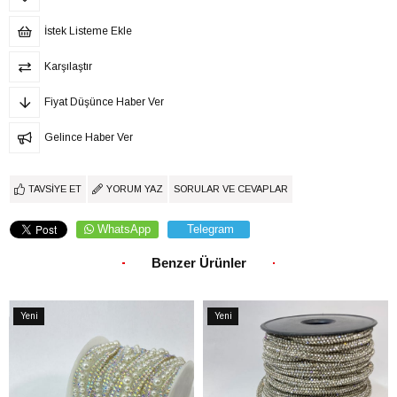
İstek Listeme Ekle
Karşılaştır
Fiyat Düşünce Haber Ver
Gelince Haber Ver
TAVSIYE ET
YORUM YAZ
SORULAR VE CEVAPLAR
WhatsApp
Telegram
Benzer Ürünler
Yeni
Yeni
Ürün
Ürün