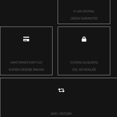
% 100 ORJİNAL
ÜRÜN GARANTİSİ
NAKİT/KREDİ KARTI İLE
GÜVENLİ ALIŞVERİŞ
KAPIDA ÖDEME İMKANI
SSL GÜVENLİĞİ
İADE / DEĞİŞİM