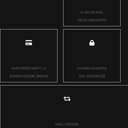
% 100 ORJİNAL
ÜRÜN GARANTİSİ
NAKİT/KREDİ KARTI İLE
GÜVENLİ ALIŞVERİŞ
KAPIDA ÖDEME İMKANI
SSL GÜVENLİĞİ
İADE / DEĞİŞİM