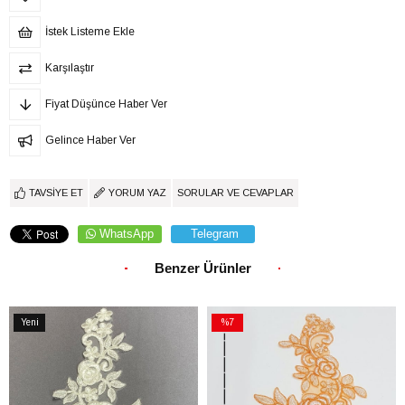
İstek Listeme Ekle
Karşılaştır
Fiyat Düşünce Haber Ver
Gelince Haber Ver
TAVSIYE ET
YORUM YAZ
SORULAR VE CEVAPLAR
WhatsApp
Telegram
Benzer Ürünler
Yeni
%7
Ürün
İndirim
%7İndirim