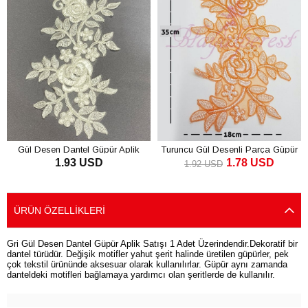
Gül Desen Dantel Güpür Aplik
Turuncu Gül Desenli Parça Güpür
1.93 USD
1.78 USD
Dantel
1.92 USD
SEPETE EKLE
SEPETE EKLE
ÜRÜN ÖZELLIKLERI
Gri Gül Desen Dantel Güpür Aplik Satışı 1 Adet Üzerindendir.Dekoratif bir
dantel türüdür. Değişik motifler yahut şerit halinde üretilen güpürler, pek
çok tekstil ürününde aksesuar olarak kullanılırlar. Güpür aynı zamanda
danteldeki motifleri bağlamaya yardımcı olan şeritlerde de kullanılır.