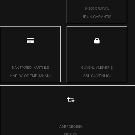
% 100 ORJİNAL
ÜRÜN GARANTİSİ
NAKİT/KREDİ KARTI İLE
GÜVENLİ ALIŞVERİŞ
KAPIDA ÖDEME İMKANI
SSL GÜVENLİĞİ
İADE / DEĞİŞİM