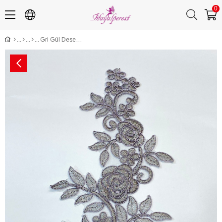
0
Gri Gül Desen Dantel Güpür Aplik