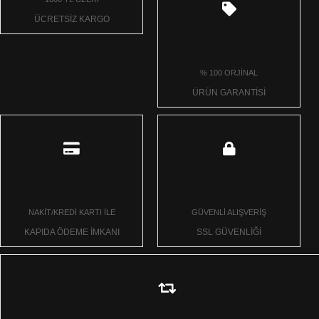
ÜCRETSİZ KARGO
% 100 ORJİNAL
ÜRÜN GARANTİSİ
NAKİT/KREDİ KARTI İLE
GÜVENLİ ALIŞVERİŞ
KAPIDA ÖDEME İMKANI
SSL GÜVENLİĞİ