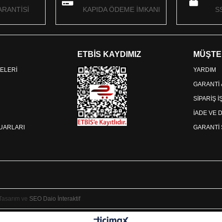
RANTİSİ
KAPIDA ÖDEME İMKANI
S
ETBİS KAYDIMIZ
MÜŞTE
ELERİ
YARDIM
GARANTİ
SİPARİŞ 
İADE VE 
SUARLARI
GARANTİ 
 Tasarım ve
SEO
Daio İnteraktif