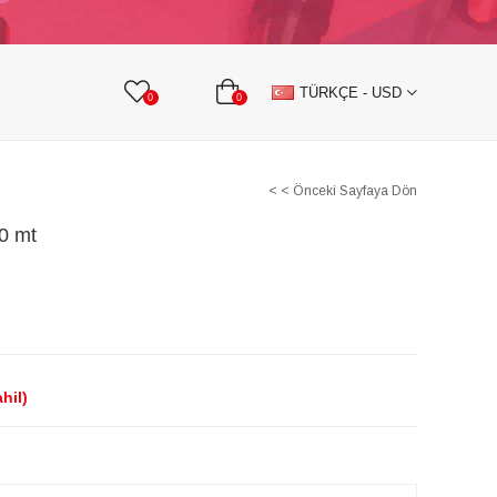
KURDELE
TAŞLI TEKSTİL AKSESUARLARI
TÜRKÇE - USD
0
0
< < Önceki Sayfaya Dön
0 mt
hil)