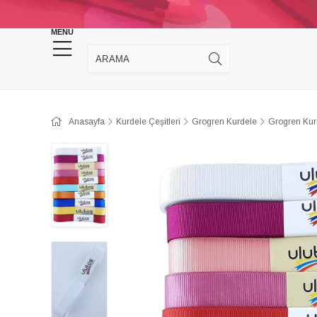
KINA DÜĞÜN MALZEMELERİ
TAKI MALZEM
MENU
Anasayfa
Kurdele Çeşitleri
Grogren Kurdele
Grogren Kur