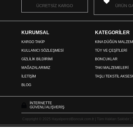
ÜCRETSİZ KARGO
ÜRÜN GA
KURUMSAL
KATEGORİLER
KARGO TAKİP
KINA DÜĞÜN MALZEM
KULLANICI SÖZLEŞMESİ
TÜY VE ÇEŞİTLERİ
GİZLİLİK BİLDİRİMİ
BONCUKLAR
MAĞAZALARIMIZ
TAKI MALZEMELERİ
İLETİŞİM
TAŞLI TEKSTİL AKSE
BLOG
İNTERNETTE
GÜVENLİ ALIŞVERİŞ
Copyright © 2025 HayalperestBoncuk.com.tr | Tüm Hakları Saklıdır |