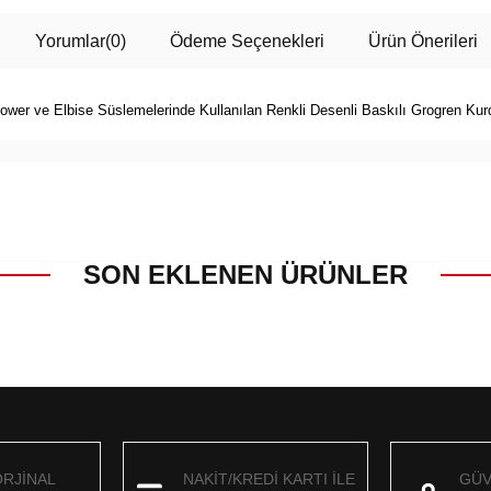
Yorumlar
(0)
Ödeme Seçenekleri
Ürün Önerileri
wer ve Elbise Süslemelerinde Kullanılan Renkli Desenli Baskılı Grogren Kur
SON EKLENEN ÜRÜNLER
ORJİNAL
NAKİT/KREDİ KARTI İLE
GÜV