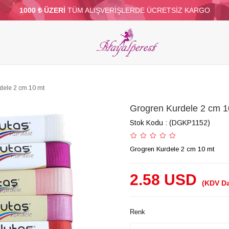
1000 ₺ ÜZERİ
TÜM ALIŞVERİŞLERDE ÜCRETSİZ KARGO
ELERİ
PARTİ VE SÜS MALZEMELERİ
TÜY
BONCUKLAR
TOPTAN
DİĞER
dele 2 cm 10 mt
Grogren Kurdele 2 cm 1
Stok Kodu
(DGKP1152)
Grogren Kurdele 2 cm 10 mt
2.58 USD
(KDV Da
Renk