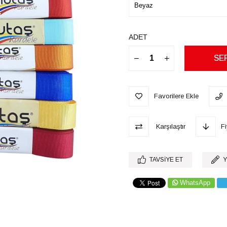
ADET
Favorilere Ekle
Karşılaştır
F
TAVSIYE ET
Y
WhatsApp