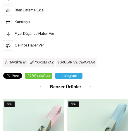
İstek Listeme Ekle
Karşılaştır
Fiyat Düşünce Haber Ver
Gelince Haber Ver
TAVSIYE ET
YORUM YAZ
SORULAR VE CEVAPLAR
WhatsApp
Telegram
Benzer Ürünler
Yeni
Yeni
Ürün
Ürün