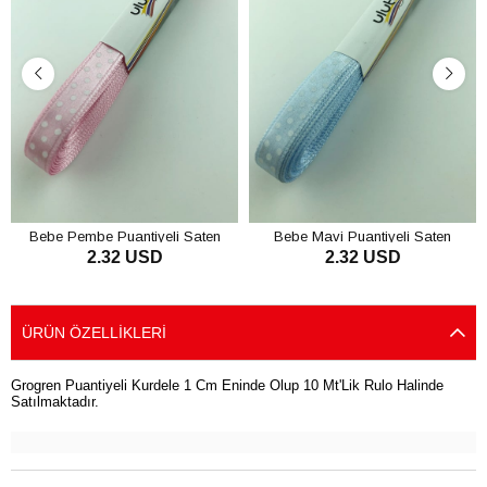
Bebe Pembe Puantiyeli Saten
Bebe Mavi Puantiyeli Saten
2.32 USD
2.32 USD
Kurdele 1 cm
Kurdele 1 cm
SEPETE EKLE
SEPETE EKLE
ÜRÜN ÖZELLIKLERI
Grogren Puantiyeli Kurdele 1 Cm Eninde Olup 10 Mt'Lik Rulo Halinde
Satılmaktadır.