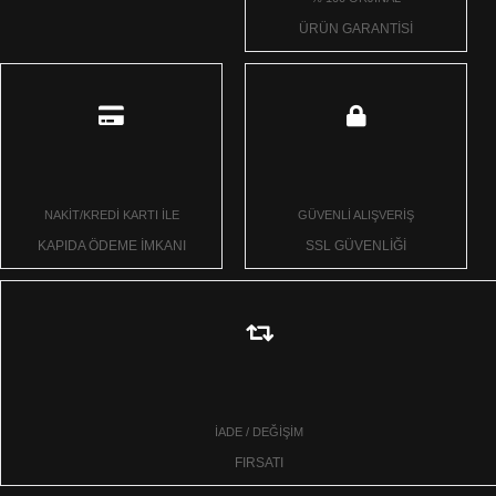
ÜRÜN GARANTİSİ
NAKİT/KREDİ KARTI İLE
GÜVENLİ ALIŞVERİŞ
KAPIDA ÖDEME İMKANI
SSL GÜVENLİĞİ
İADE / DEĞİŞİM
FIRSATI