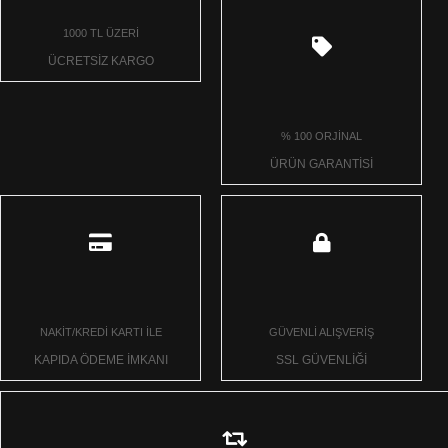
1000 TL ÜZERİ
ÜCRETSİZ KARGO
% 100 ORJİNAL
ÜRÜN GARANTİSİ
NAKİT/KREDİ KARTI İLE
GÜVENLİ ALIŞVERİŞ
KAPIDA ÖDEME İMKANI
SSL GÜVENLİĞİ