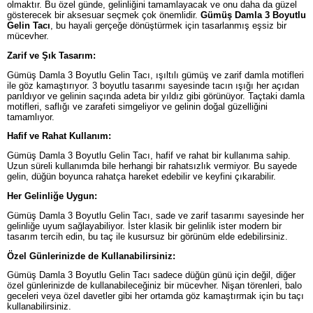
olmaktır. Bu özel günde, gelinliğini tamamlayacak ve onu daha da güzel
gösterecek bir aksesuar seçmek çok önemlidir.
Gümüş Damla 3 Boyutlu
Gelin Tacı
, bu hayali gerçeğe dönüştürmek için tasarlanmış eşsiz bir
mücevher.
Zarif ve Şık Tasarım:
Gümüş Damla 3 Boyutlu Gelin Tacı, ışıltılı gümüş ve zarif damla motifleri
ile göz kamaştırıyor. 3 boyutlu tasarımı sayesinde tacın ışığı her açıdan
parıldıyor ve gelinin saçında adeta bir yıldız gibi görünüyor. Taçtaki damla
motifleri, saflığı ve zarafeti simgeliyor ve gelinin doğal güzelliğini
tamamlıyor.
Hafif ve Rahat Kullanım:
Gümüş Damla 3 Boyutlu Gelin Tacı, hafif ve rahat bir kullanıma sahip.
Uzun süreli kullanımda bile herhangi bir rahatsızlık vermiyor. Bu sayede
gelin, düğün boyunca rahatça hareket edebilir ve keyfini çıkarabilir.
Her Gelinliğe Uygun:
Gümüş Damla 3 Boyutlu Gelin Tacı, sade ve zarif tasarımı sayesinde her
gelinliğe uyum sağlayabiliyor. İster klasik bir gelinlik ister modern bir
tasarım tercih edin, bu taç ile kusursuz bir görünüm elde edebilirsiniz.
Özel Günlerinizde de Kullanabilirsiniz:
Gümüş Damla 3 Boyutlu Gelin Tacı sadece düğün günü için değil, diğer
özel günlerinizde de kullanabileceğiniz bir mücevher. Nişan törenleri, balo
geceleri veya özel davetler gibi her ortamda göz kamaştırmak için bu taçı
kullanabilirsiniz.