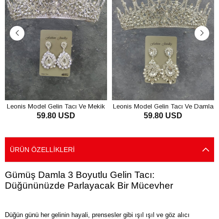
Leonis Model Gelin Tacı Ve Mekik
Leonis Model Gelin Tacı Ve Damla
59.80 USD
59.80 USD
Taşlı Küpe
MekikTaşlı Küpe
SEPETE EKLE
SEPETE EKLE
ÜRÜN ÖZELLIKLERI
Gümüş Damla 3 Boyutlu Gelin Tacı:
Düğününüzde Parlayacak Bir Mücevher
Düğün günü her gelinin hayali, prensesler gibi ışıl ışıl ve göz alıcı