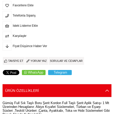
Favorilere Ekle
Telefonla Sipariş
İstek Listeme Ekle
Karşılaştır
Fiyat Düşünce Haber Ver
TAVSIYE ET
YORUM YAZ
SORULAR VE CEVAPLAR
WhatsApp
Telegram
ÜRÜN ÖZELLIKLERI
Gümüş Full Sık Taşlı Boru Şerit Kordon Full Taşlı Şerit Aplik Satışı 1 Mt
Üzerinden Hesaplanır. Abiye Kıyafet Süslemeleri, Türban ve Eşarp
Süsleri ,Tesktil Ürünleri ,Çanta, Ayakkabı, Toka ve Hobi Süslemeleri Gibi