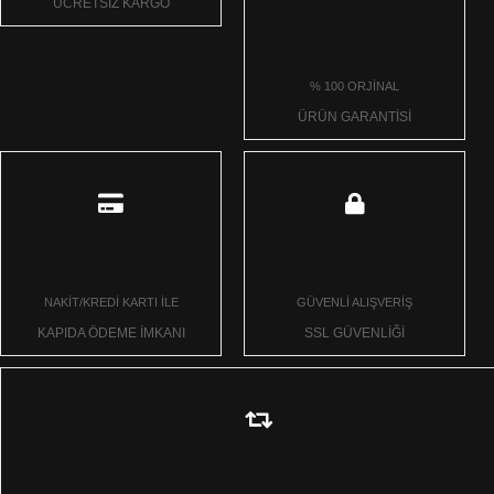
ÜCRETSİZ KARGO
% 100 ORJİNAL
ÜRÜN GARANTİSİ
NAKİT/KREDİ KARTI İLE
GÜVENLİ ALIŞVERİŞ
KAPIDA ÖDEME İMKANI
SSL GÜVENLİĞİ