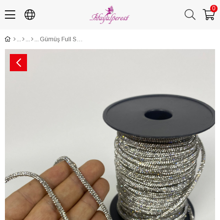
0
Gümüş Full Sık Taşlı Boru Şerit Kordon