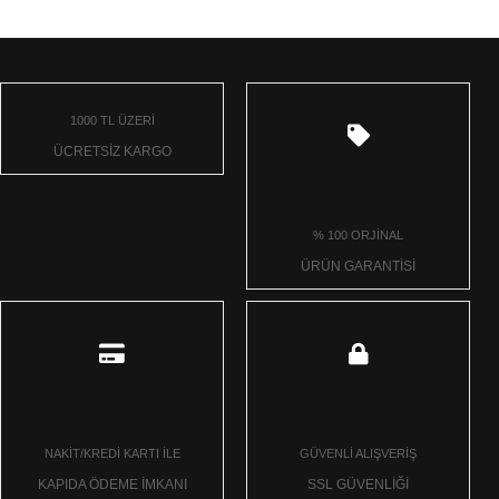
1000 TL ÜZERİ
ÜCRETSİZ KARGO
% 100 ORJİNAL
ÜRÜN GARANTİSİ
NAKİT/KREDİ KARTI İLE
GÜVENLİ ALIŞVERİŞ
KAPIDA ÖDEME İMKANI
SSL GÜVENLİĞİ