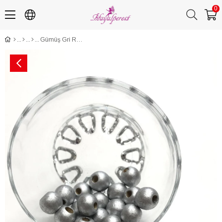
0
Gümüş Gri Rengi Ahşap Boncuk 25 gr