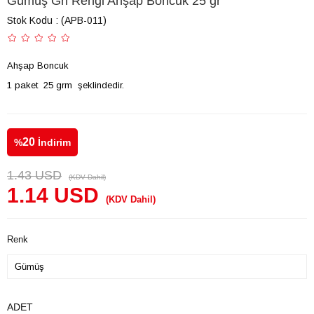
Gümüş Gri Rengi Ahşap Boncuk 25 gr
Stok Kodu
(APB-011)
Ahşap Boncuk
1 paket 25 grm şeklindedir.
20
%
İndirim
1.43 USD
(KDV Dahil)
1.14 USD
(KDV Dahil)
Renk
ADET