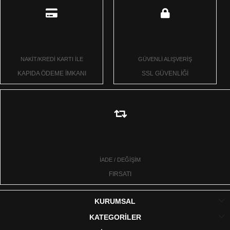
NAKİT/KREDİ KARTI İLE
GÜVENLİ ALIŞVERİŞ
KAPIDA ÖDEME İMKANI
SSL GÜVENLİĞİ
İADE / DEĞİŞİM
FIRSATI
KURUMSAL
KATEGORİLER