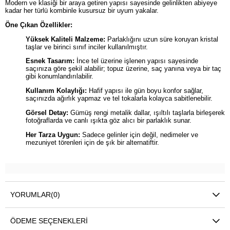
Modern ve klasiği bir araya getiren yapısı sayesinde gelinlikten abiyeye
kadar her türlü kombinle kusursuz bir uyum yakalar.
Öne Çıkan Özellikler:
Yüksek Kaliteli Malzeme:
Parlaklığını uzun süre koruyan kristal
taşlar ve birinci sınıf inciler kullanılmıştır.
Esnek Tasarım:
İnce tel üzerine işlenen yapısı sayesinde
saçınıza göre şekil alabilir; topuz üzerine, saç yanına veya bir taç
gibi konumlandırılabilir.
Kullanım Kolaylığı:
Hafif yapısı ile gün boyu konfor sağlar,
saçınızda ağırlık yapmaz ve tel tokalarla kolayca sabitlenebilir.
Görsel Detay:
Gümüş rengi metalik dallar, ışıltılı taşlarla birleşerek
fotoğraflarda ve canlı ışıkta göz alıcı bir parlaklık sunar.
Her Tarza Uygun:
Sadece gelinler için değil, nedimeler ve
mezuniyet törenleri için de şık bir alternatiftir.
YORUMLAR
(0)
ÖDEME SEÇENEKLERI