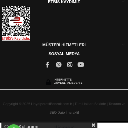
ETBİS KAYDIMIZ
MÜŞTERİ HİZMETLERİ
SOSYAL MEDYA
İNTERNETTE
GÜVENLİ ALIŞVERİŞ
Copyright © 2025 HayalperestBoncuk.com.tr | Tüm Hakları Saklıdır | Tasarım ve
SEO
Daio İnteraktif
Çerez Kullanımı