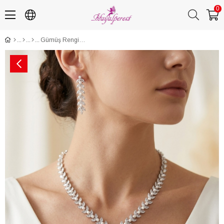
0
Gümüş Rengi Işıltılı Su Yolu Zirkon Kolye Küpe Bileklik Set Lüks Gelin Takı