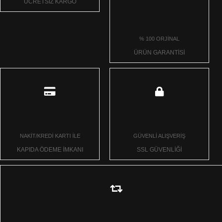
ÜCRETSİZ KARGO
% 100 ORJİNAL
ÜRÜN GARANTİSİ
NAKİT/KREDİ KARTI İLE
GÜVENLİ ALIŞVERİŞ
KAPIDA ÖDEME İMKANI
SSL GÜVENLİĞİ