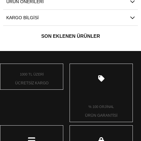
ÜRÜN ÖNERILERI
KARGO BILGISI
SON EKLENEN ÜRÜNLER
1000 TL ÜZERİ
ÜCRETSİZ KARGO
% 100 ORJİNAL
ÜRÜN GARANTİSİ