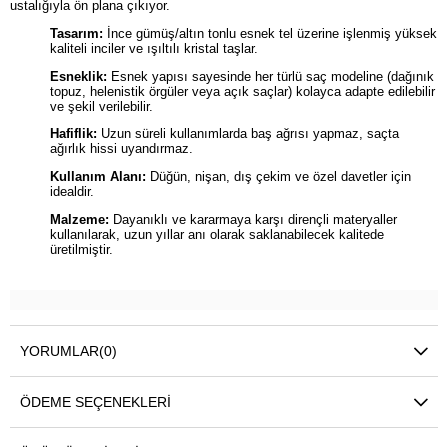
ustalığıyla ön plana çıkıyor.
Tasarım:
İnce gümüş/altın tonlu esnek tel üzerine işlenmiş yüksek
kaliteli inciler ve ışıltılı kristal taşlar.
Esneklik:
Esnek yapısı sayesinde her türlü saç modeline (dağınık
topuz, helenistik örgüler veya açık saçlar) kolayca adapte edilebilir
ve şekil verilebilir.
Hafiflik:
Uzun süreli kullanımlarda baş ağrısı yapmaz, saçta
ağırlık hissi uyandırmaz.
Kullanım Alanı:
Düğün, nişan, dış çekim ve özel davetler için
idealdir.
Malzeme:
Dayanıklı ve kararmaya karşı dirençli materyaller
kullanılarak, uzun yıllar anı olarak saklanabilecek kalitede
üretilmiştir.
YORUMLAR
(0)
ÖDEME SEÇENEKLERI