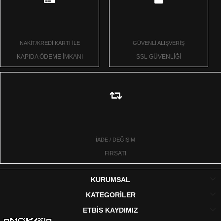
NAKİT/KREDİ KARTI İLE
GÜVENLİ ALIŞVERİŞ
KAPIDA ÖDEME İMKANI
SSL GÜVENLİĞİ
İADE / DEĞİŞİM
FIRSATI
KURUMSAL
KATEGORİLER
ETBİS KAYDIMIZ