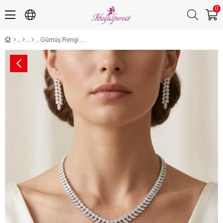
0
Gümüş Rengi Zarif Damla Zirkon Kolye Küpe Bileklik 3'lü Set / Takı Seti Abiye Düğün Takı