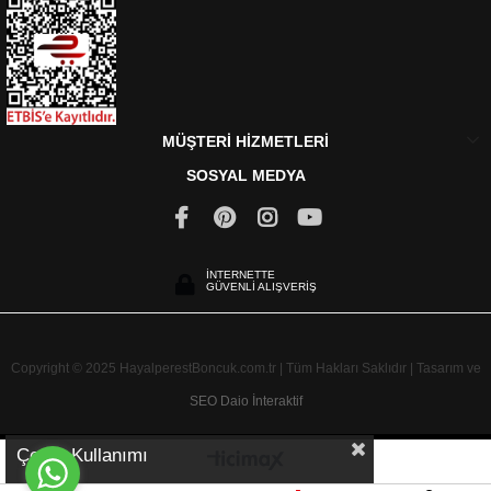
MÜŞTERİ HİZMETLERİ
SOSYAL MEDYA
İNTERNETTE
GÜVENLİ ALIŞVERİŞ
Copyright © 2025 HayalperestBoncuk.com.tr | Tüm Hakları Saklıdır | Tasarım ve
SEO
Daio İnteraktif
Çerez Kullanımı