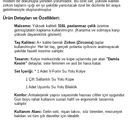
modern bir dokunuşla yeniden yorumladık. Bu özel set, yüksek kaliteli
zirkon taşların ışığı en iyi şekilde yansıtacak özel bir dizilimle bir araya
getirilmesiyle oluşturulmuştur.
Ürün Detayları ve Özellikleri:
Malzeme:
Yüksek kaliteli
316L paslanmaz çelik
üzerine
gümüş/platin kaplama kullanılmıştır. (Kararma ve solmaya karşı
yüksek dayanıklılık gösterir).
Taş Kalitesi:
A+ kalite berrak
Zirkon (Zirconia)
taşlar
kullanılmıştır. Her bir taş, gerçek pırlanta ışıltısını aratmayacak
şekilde fasetli kesime sahiptir.
Tasarım:
Kolye merkezinde ve küpe uçlarında yer alan
"Damla
Kesim"
detaylar, sete feminen ve asil bir hava katar.
Set İçeriği:
* 1 Adet V-Form Su Yolu Kolye
1 Çift Sallantılı Su Yolu Küpe
1 Adet Uyumlu Su Yolu Bileklik
Konfor:
Antialerjenik yapısı sayesinde hassas ciltler için uygundur.
Gün boyu rahat kullanım sunan hafif ve ergonomik tasarıma
sahiptir.
Kullanım Alanı:
Gelin seti, nişan takısı, söz törenleri, mezuniyet
baloları ve tüm şık davetler için idealdir.