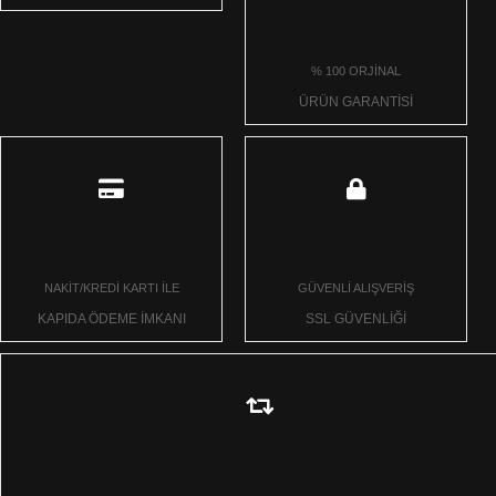
% 100 ORJİNAL
ÜRÜN GARANTİSİ
NAKİT/KREDİ KARTI İLE
GÜVENLİ ALIŞVERİŞ
KAPIDA ÖDEME İMKANI
SSL GÜVENLİĞİ