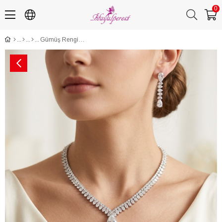
0
Gümüş Rengi Zirkon Taşlı Kolye Küpe Bileklik Set Lüks Işıltılı Gelin Düğün Takı