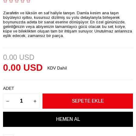
Zarafetin ve lüksün en saf haliyle tanışın. Damla kesim ana taşın
büyüleyici ışıltısı, kusursuz dizilmiş su yolu detaylarıyla birleşerek
boynunuzda adeta bir sanat eserine dönüşüyor. En özel gününüzde,
gelinliğinizin veya abiyenizin tamamlayıcı gücü olacak bu set; kolye,
küpe ve bileklikten oluşan tam bir ihtişam sunuyor. Unutulmaz anlarınıza
eşlik edecek, zamansız bir parça.
0.00 USD
0.00 USD
KDV Dahil
ADET