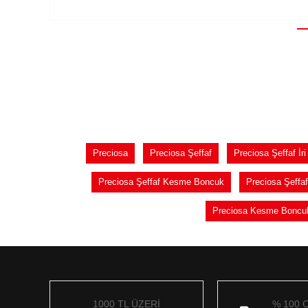
Preciosa
Preciosa Şeffaf
Preciosa Şeffaf İri
Preciosa Şeffaf Kesme Boncuk
Preciosa Şeffa
Preciosa Kesme Boncu
1000 TL ÜZERİ
% 100 