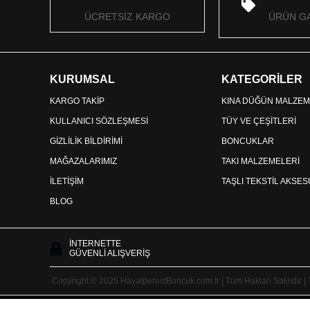
ÜCRETSİZ KARGO
ÜRÜN GA
KURUMSAL
KATEGORİLER
KARGO TAKİP
KINA DÜĞÜN MALZEM
KULLANICI SÖZLEŞMESİ
TÜY VE ÇEŞİTLERİ
GİZLİLİK BİLDİRİMİ
BONCUKLAR
MAĞAZALARIMIZ
TAKI MALZEMELERİ
İLETİŞİM
TAŞLI TEKSTİL AKSE
BLOG
İNTERNETTE
GÜVENLİ ALIŞVERİŞ
Copyright © 2025 HayalperestBoncuk.com.tr | Tüm Hakları Saklıdır |