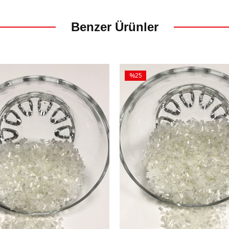
Benzer Ürünler
%25
İndirim
m
%25İndirim