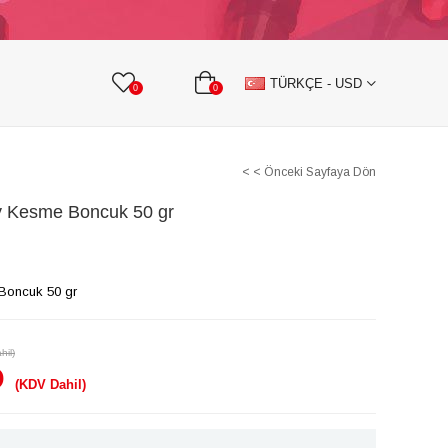
KURDELE
TAŞLI TEKSTİL AKSESUARLARI
TÜRKÇE - USD
0
0
< < Önceki Sayfaya Dön
 Kesme Boncuk 50 gr
Boncuk 50 gr
hil)
D
(KDV Dahil)