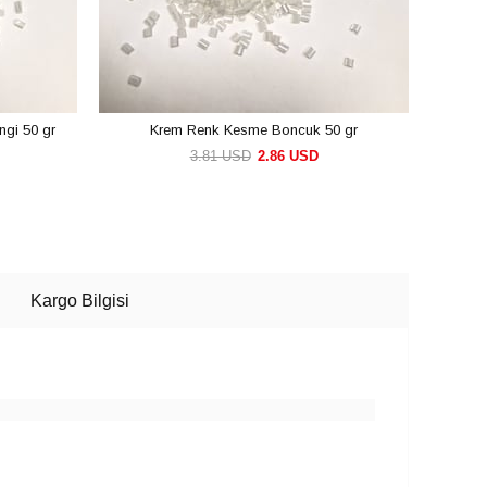
gi 50 gr
Krem Renk Kesme Boncuk 50 gr
Go
3.81 USD
2.86 USD
SEPETE EKLE
Kargo Bilgisi