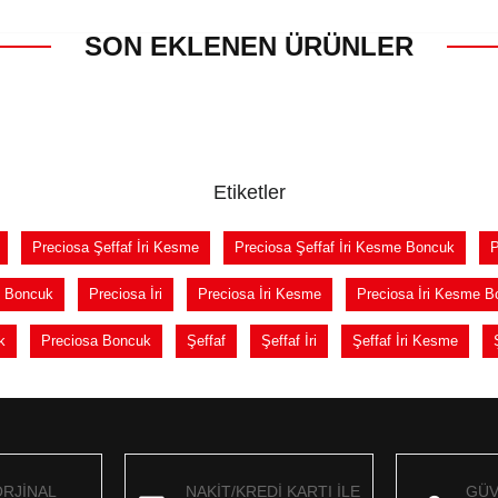
SON EKLENEN ÜRÜNLER
Etiketler
Preciosa Şeffaf İri Kesme
Preciosa Şeffaf İri Kesme Boncuk
P
f Boncuk
Preciosa İri
Preciosa İri Kesme
Preciosa İri Kesme B
k
Preciosa Boncuk
Şeffaf
Şeffaf İri
Şeffaf İri Kesme
ORJİNAL
NAKİT/KREDİ KARTI İLE
GÜV