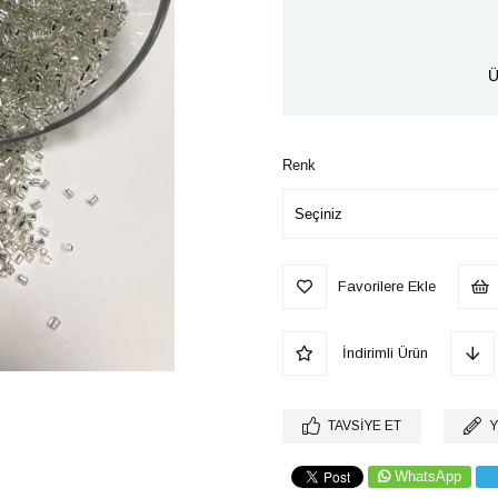
Ü
Renk
Favorilere Ekle
İndirimli Ürün
TAVSIYE ET
Y
WhatsApp