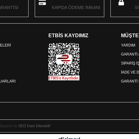
RANTİSİ
KAPIDA ÖDEME İMKANI
S
ETBİS KAYDIMIZ
MÜŞTE
ELERİ
YARDIM
GARANTİ
SİPARİŞ 
İADE VE 
SUARLARI
GARANTİ 
 Tasarım ve
SEO
Daio İnteraktif