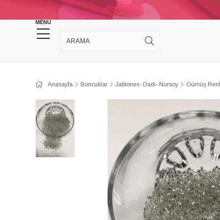
KINA DÜĞÜN MALZEMELERİ
TAKI MALZEM
MENU
Anasayfa
Boncuklar
Jablonex- Dadı- Nursoy
Gümüş Renk