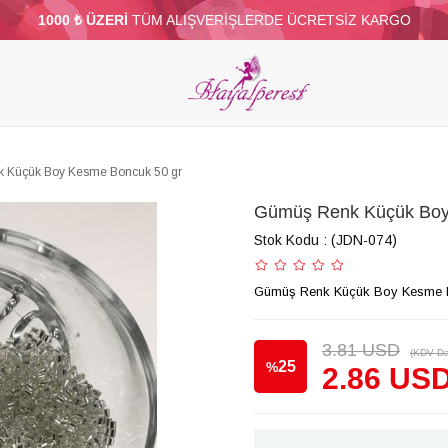
1000 ₺ ÜZERİ
TÜM ALIŞVERİŞLERDE ÜCRETSİZ KARGO
ELERİ
PARTİ VE SÜS MALZEMELERİ
TÜY
BONCUKLAR
TOPTAN
DİĞER
 Küçük Boy Kesme Boncuk 50 gr
Gümüş Renk Küçük Boy
Stok Kodu
(JDN-074)
Gümüş Renk Küçük Boy Kesme 
3.81 USD
(KDV Da
25
%
2.86 US
İndirim