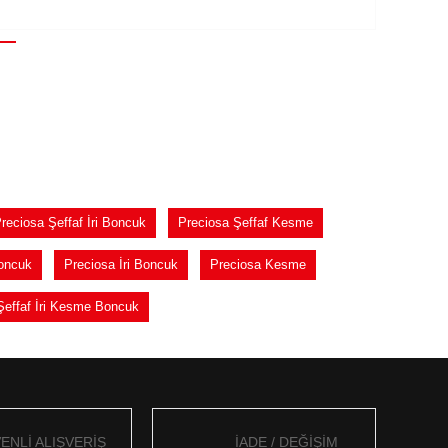
reciosa Şeffaf İri Boncuk
Preciosa Şeffaf Kesme
oncuk
Preciosa İri Boncuk
Preciosa Kesme
Şeffaf İri Kesme Boncuk
ENLİ ALIŞVERİŞ
İADE / DEĞİŞİM