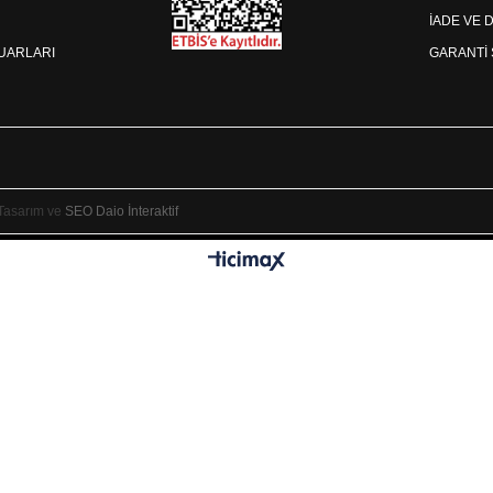
İADE VE 
SUARLARI
GARANTİ 
 Tasarım ve
SEO
Daio İnteraktif