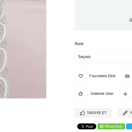
Ü
Renk
Favorilere Ekle
İndirimli Ürün
TAVSIYE ET
Y
WhatsApp