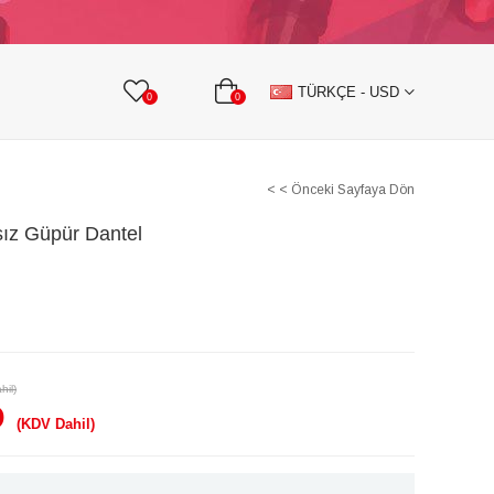
KURDELE
TAŞLI TEKSTİL AKSESUARLARI
TÜRKÇE - USD
0
0
< < Önceki Sayfaya Dön
ız Güpür Dantel
hil)
D
(KDV Dahil)