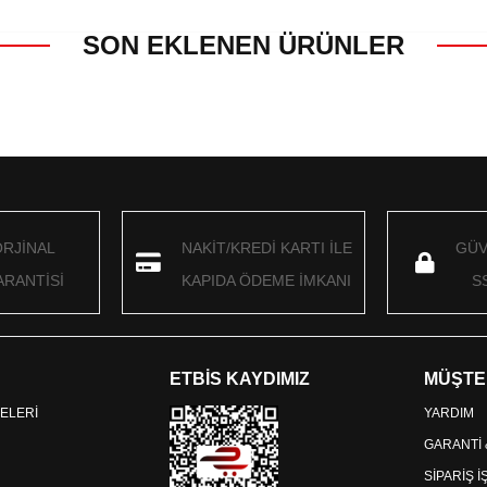
SON EKLENEN ÜRÜNLER
ORJİNAL
NAKİT/KREDİ KARTI İLE
GÜV
RANTİSİ
KAPIDA ÖDEME İMKANI
S
ETBİS KAYDIMIZ
MÜŞTE
ELERİ
YARDIM
GARANTİ
SİPARİŞ 