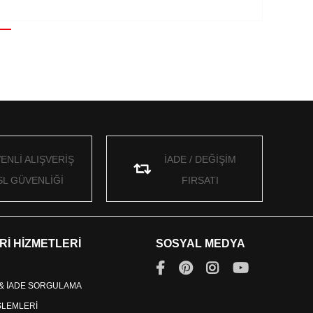
ENLİ ALIŞVERİŞ
İADE / DEĞİŞİM
SL GÜVENLİĞİ
FIRSATI
Rİ HİZMETLERİ
SOSYAL MEDYA
 & İADE SORGULAMA
İŞLEMLERİ