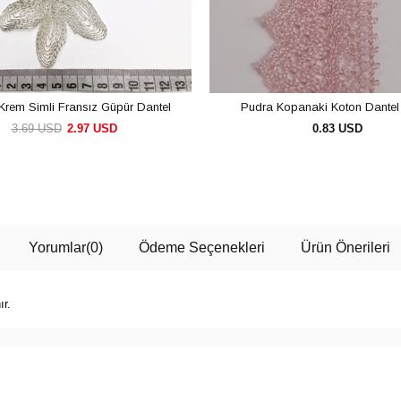
rem Simli Fransız Güpür Dantel
Pudra Kopanaki Koton Dantel
3.69 USD
2.97 USD
0.83 USD
SEPETE EKLE
SEPETE EKLE
Yorumlar
(0)
Ödeme Seçenekleri
Ürün Önerileri
ır.