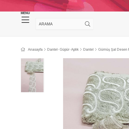
KINA DÜĞÜN MALZEMELERİ
TAKI MALZEM
MENU
Anasayfa
Dantel- Güpür- Aplik
Dantel
Gümüş Şal Desen F