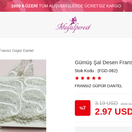
1000 ₺ ÜZERİ
TÜM ALIŞVERİŞLERDE ÜCRETSİZ KARGO
ELERİ
PARTİ VE SÜS MALZEMELERİ
TÜY
BONCUKLAR
TOPTAN
DİĞER
ransız Güpür Dantel
Gümüş Şal Desen Frans
Stok Kodu
(FGD-082)
FRANSIZ GÜPÜR DANTEL
3.19 USD
(KDV Da
7
%
2.97 US
İndirim