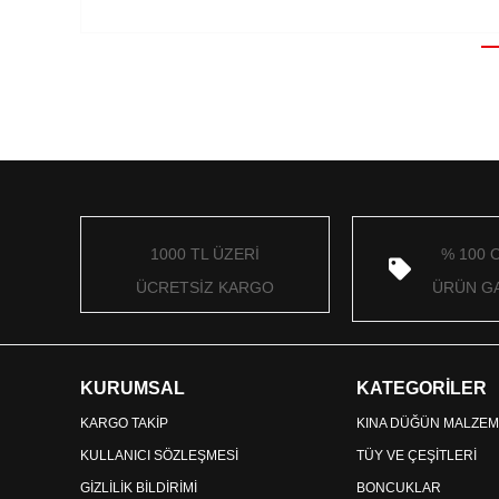
1000 TL ÜZERİ
% 100 
ÜCRETSİZ KARGO
ÜRÜN GA
KURUMSAL
KATEGORİLER
KARGO TAKİP
KINA DÜĞÜN MALZEM
KULLANICI SÖZLEŞMESİ
TÜY VE ÇEŞİTLERİ
GİZLİLİK BİLDİRİMİ
BONCUKLAR