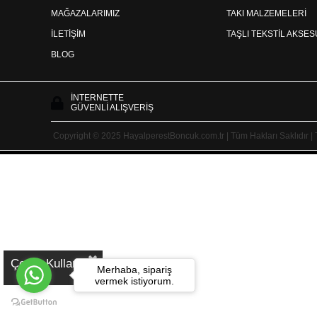
MAĞAZALARIMIZ
TAKI MALZEMELERİ
İLETİŞİM
TAŞLI TEKSTİL AKSE
BLOG
İNTERNETTE
GÜVENLİ ALIŞVERİŞ
Copyright © 2025 HayalperestBoncuk.com.tr | Tüm Hakları Saklıdır |
Çerez Kullanımı
Merhaba, sipariş
vermek istiyorum.