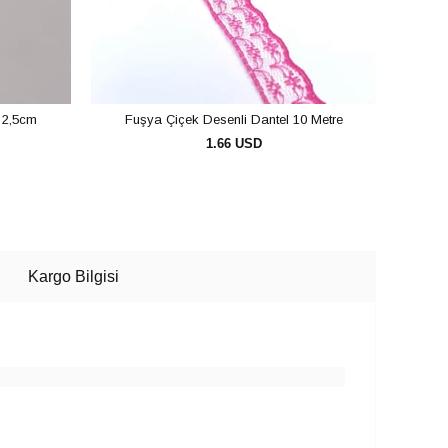
 2,5cm
Fuşya Çiçek Desenli Dantel 10 Metre
L
1.66 USD
SEPETE EKLE
Kargo Bilgisi