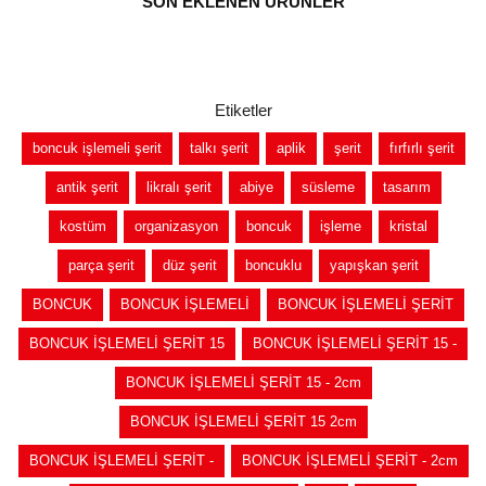
SON EKLENEN ÜRÜNLER
Etiketler
boncuk işlemeli şerit
talkı şerit
aplik
şerit
fırfırlı şerit
antik şerit
likralı şerit
abiye
süsleme
tasarım
kostüm
organizasyon
boncuk
işleme
kristal
parça şerit
düz şerit
boncuklu
yapışkan şerit
BONCUK
BONCUK İŞLEMELİ
BONCUK İŞLEMELİ ŞERİT
BONCUK İŞLEMELİ ŞERİT 15
BONCUK İŞLEMELİ ŞERİT 15 -
BONCUK İŞLEMELİ ŞERİT 15 - 2cm
BONCUK İŞLEMELİ ŞERİT 15 2cm
BONCUK İŞLEMELİ ŞERİT -
BONCUK İŞLEMELİ ŞERİT - 2cm