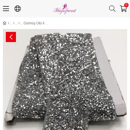
0
Gümüş Ütü ile Yapışan Şerit Aplik 4 cm