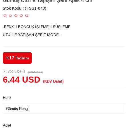
Gümüş Ütü ile Yapışan Şerit Aplik 4 cm
Stok Kodu
(TSB1-043)
RENKLİ BONCUK İŞLEMELİ SÜSLEME
ÜTÜ İLE YAPIŞAN ŞERİT MODEL
17
%
İndirim
7.73 USD
(KDV Dahil)
6.44 USD
(KDV Dahil)
Renk
Adet