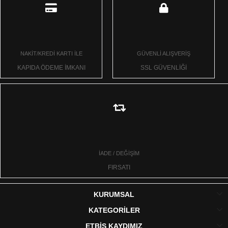
NAKİT/KREDİ KARTI İLE
GÜVENLİ ALIŞVERİŞ
KAPIDA ÖDEME İMKANI
SSL GÜVENLİĞİ
İADE / DEĞİŞİM
FIRSATI
KURUMSAL
KATEGORİLER
ETBİS KAYDIMIZ