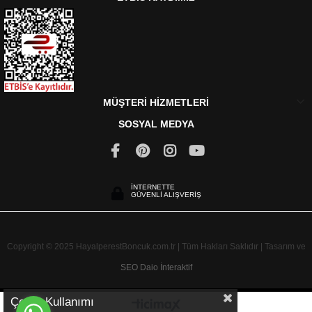
MÜŞTERİ HİZMETLERİ
SOSYAL MEDYA
İNTERNETTE
GÜVENLİ ALIŞVERİŞ
Copyright © 2025 HayalperestBoncuk.com.tr | Tüm Hakları Saklıdır | Tasarım ve
SEO
Daio İnteraktif
Çerez Kullanımı