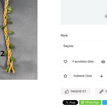
Ü
Renk
Favorilere Ekle
İndirimli Ürün
TAVSIYE ET
Y
WhatsApp