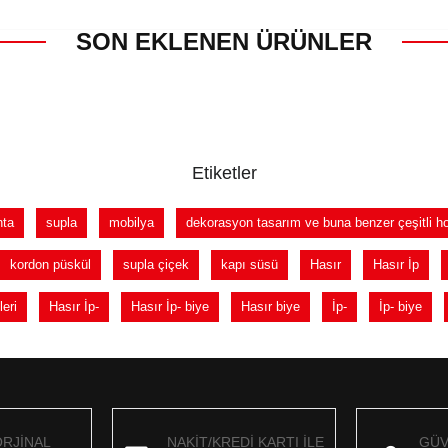
SON EKLENEN ÜRÜNLER
Etiketler
nta
supla
mobilya
dekorasyon tasarım ve buna benzer çeşitli h
kordon püskül
supla çiçek
kapı süsü
Hasır
Hasır İp
leri
Hasır İp-
Hasır İp- biye
Hasır biye
İp-
İp- biye
ORJİNAL
NAKİT/KREDİ KARTI İLE
GÜV