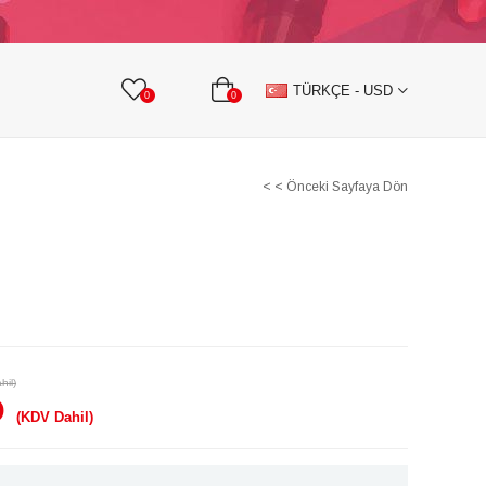
KURDELE
TAŞLI TEKSTİL AKSESUARLARI
TÜRKÇE - USD
0
0
< < Önceki Sayfaya Dön
hil)
D
(KDV Dahil)