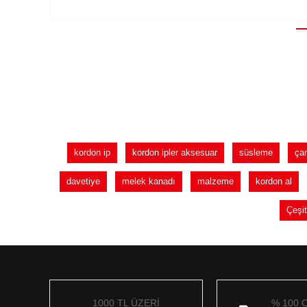
kordon ip
kordon ipler aksesuar
süsleme
ça
davetiye
melek kanadı
malzeme
kordon al
Çeşit
1000 TL ÜZERİ
% 100 