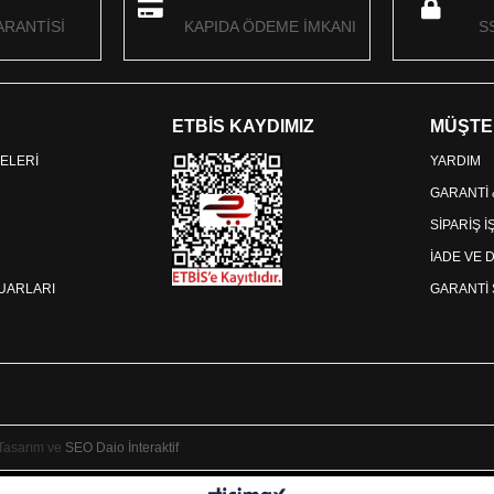
RANTİSİ
KAPIDA ÖDEME İMKANI
S
ETBİS KAYDIMIZ
MÜŞTE
ELERİ
YARDIM
GARANTİ
SİPARİŞ 
İADE VE 
SUARLARI
GARANTİ 
 Tasarım ve
SEO
Daio İnteraktif