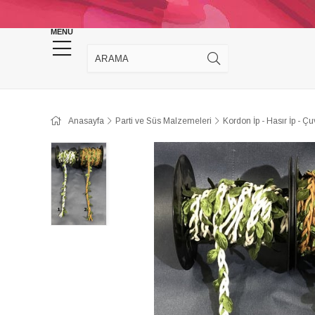
KINA DÜĞÜN MALZEMELERİ
TAKI MALZEM
MENU
Anasayfa
Parti ve Süs Malzemeleri
Kordon İp - Hasır İp - Çu