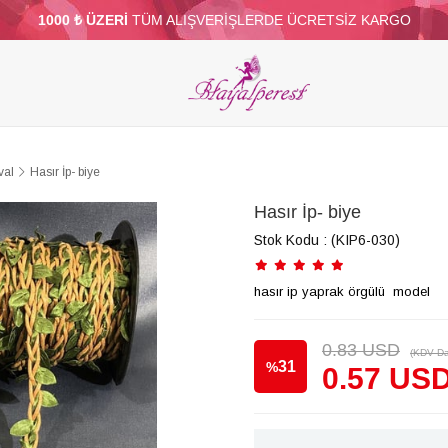
1000 ₺ ÜZERİ
TÜM ALIŞVERİŞLERDE ÜCRETSİZ KARGO
ELERİ
PARTİ VE SÜS MALZEMELERİ
TÜY
BONCUKLAR
TOPTAN
DİĞER
val
Hasır İp- biye
Hasır İp- biye
Stok Kodu
(KIP6-030)
hasır ip yaprak örgülü model
0.83 USD
(KDV Da
31
%
0.57 US
İndirim