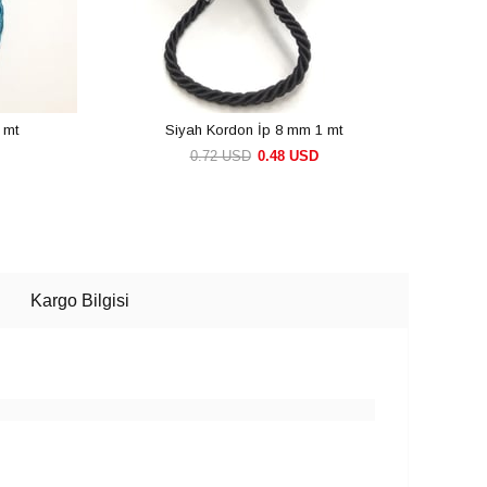
 mt
Siyah Kordon İp 8 mm 1 mt
A
0.72 USD
0.48 USD
SEPETE EKLE
Kargo Bilgisi