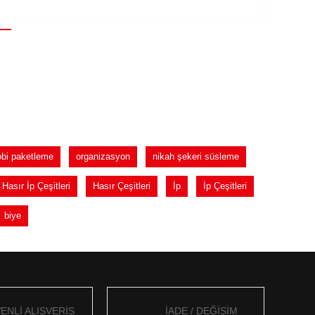
obi paketleme
organizasyon
nikah şekeri süsleme
Hasır İp Çeşitleri
Hasır Çeşitleri
İp
İp Çeşitleri
biye
ENLİ ALIŞVERİŞ
İADE / DEĞİŞİM