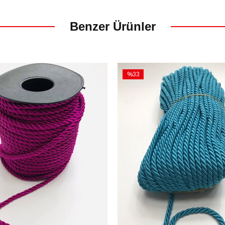
Benzer Ürünler
%33
İndirim
m
%33İndirim