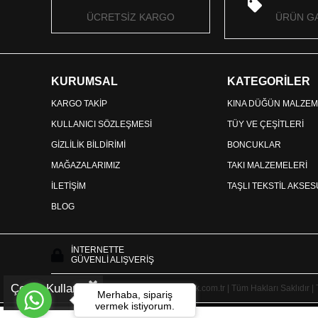
ÜCRETSİZ KARGO
ÜRÜN GA
KURUMSAL
KATEGORİLER
KARGO TAKİP
KINA DÜĞÜN MALZEM
KULLANICI SÖZLEŞMESİ
TÜY VE ÇEŞİTLERİ
GİZLİLİK BİLDİRİMİ
BONCUKLAR
MAĞAZALARIMIZ
TAKI MALZEMELERİ
İLETİŞİM
TAŞLI TEKSTİL AKSE
BLOG
İNTERNETTE
GÜVENLİ ALIŞVERİŞ
Çerez Kullanımı
Copyright © 2025 HayalperestBoncuk.com.tr | Tüm Hakları Saklıdır |
Merhaba, sipariş
vermek istiyorum.